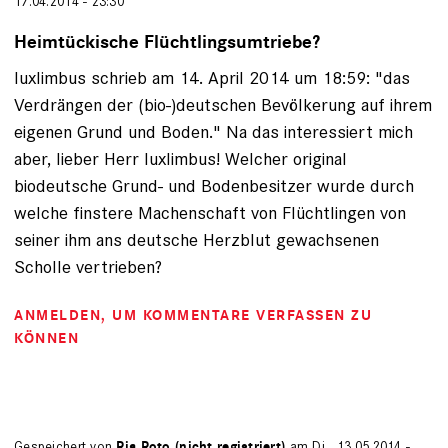
17.04.2014 - 23:30
Heimtückische Flüchtlingsumtriebe?
luxlimbus schrieb am 14. April 2014 um 18:59: "das
Verdrängen der (bio-)deutschen Bevölkerung auf ihrem
eigenen Grund und Boden." Na das interessiert mich
aber, lieber Herr luxlimbus! Welcher original
biodeutsche Grund- und Bodenbesitzer wurde durch
welche finstere Machenschaft von Flüchtlingen von
seiner ihm ans deutsche Herzblut gewachsenen
Scholle vertrieben?
ANMELDEN
, UM KOMMENTARE VERFASSEN ZU
KÖNNEN
Gespeichert von
Ria Roto (nicht registriert)
am Di., 13.05.2014 -