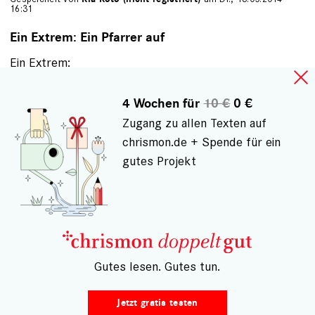
16:31
Ein Extrem: Ein Pfarrer auf
Ein Extrem:
Ein Pfarrer auf der Kanzel: "Alle Menschen sind
Brüder! Unser Haus ist offen!"
4 Wochen für
10 €
0 €
Dann kommt die 14 jährige Tochter mit einem
Zugang zu allen Texten auf
ungelernten Bootsflüchtling, der als die große Liebe
chrismon.de + Spende für ein
vorgestellt wird, nach Hause.
gutes Projekt
Wie offen ist dann noch das Haus? Antwort des Vaters:
"Liebe Tochter, muß das wirklich sein?"
Das "Hohe Lied" der Nächstenliebe klingt immer ganz
anders, wenn jemand im Chor eine andere Melodie
singt oder singen könnte.
– Gutes lesen. Gutes tun.
Dabei ist die weltweite Flüchtlingsproblematik nur ein
Jetzt gratis testen
Teilaspekt. Wesentlich problematischer ist, dass uns