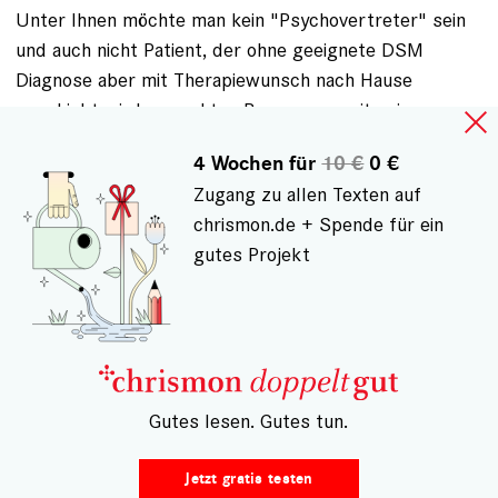
Unter Ihnen möchte man kein "Psychovertreter" sein
und auch nicht Patient, der ohne geeignete DSM
Diagnose aber mit Therapiewunsch nach Hause
geschickt wird zur echten Begegnung mit seinen
Freunden!
4 Wochen für
10 €
0 €
Auch in der Redaktion ist es vielleicht eine Überlegung
Zugang zu allen Texten auf
wert, ob man sich "Seesorgerfürsprechern" dieser
chrismon.de + Spende für ein
Art assoziiert werden möchte.
gutes Projekt
ANMELDEN
, UM KOMMENTARE VERFASSEN ZU
KÖNNEN
– Gutes lesen. Gutes tun.
Gespeichert von
Dr. med. Carl-… (nicht registriert)
am Mi.,
02.10.2013 - 19:12
Jetzt gratis testen