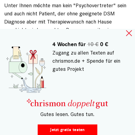
Unter Ihnen möchte man kein "Psychovertreter" sein
und auch nicht Patient, der ohne geeignete DSM
Diagnose aber mit Therapiewunsch nach Hause
geschickt wird zur echten Begegnung mit seinen
Freunden!
4 Wochen für
10 €
0 €
Auch in der Redaktion ist es vielleicht eine Überlegung
Zugang zu allen Texten auf
wert, ob man sich "Seesorgerfürsprechern" dieser
chrismon.de + Spende für ein
Art assoziiert werden möchte.
gutes Projekt
ANMELDEN
, UM KOMMENTARE VERFASSEN ZU
KÖNNEN
– Gutes lesen. Gutes tun.
Gespeichert von
Dr. med. Carl-… (nicht registriert)
am Mi.,
02.10.2013 - 19:12
Jetzt gratis testen