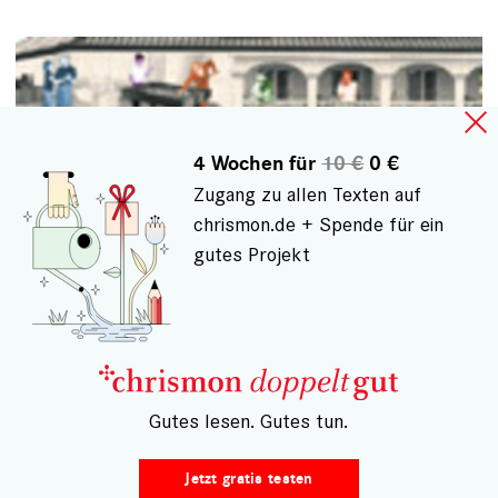
4 Wochen für
10 €
0 €
Zugang zu allen Texten auf
chrismon.de + Spende für ein
gutes Projekt
Am liebsten gemeinsam!
– Gutes lesen. Gutes tun.
"Gemeinschaftliches Wohnen" gilt als heißer Tipp
Jetzt gratis testen
gegen Heim und Einsamkeit. Doch vor dem