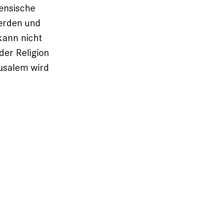
nensische
erden und
kann nicht
eder Religion
rusalem wird