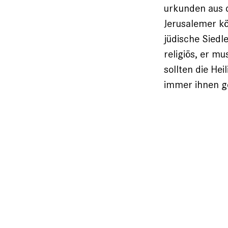
urkunden aus d
Jerusalemer k
jüdische Siedl
religiös, er mu
sollten die Hei
immer ihnen g