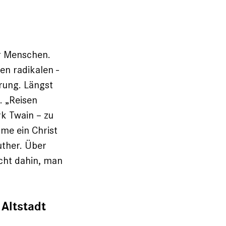
er Menschen.
hen radikalen ­
rung. Längst
t. „Reisen
rk Twain – zu
mme ein Christ
uther. Über
icht dahin, man
 Altstadt