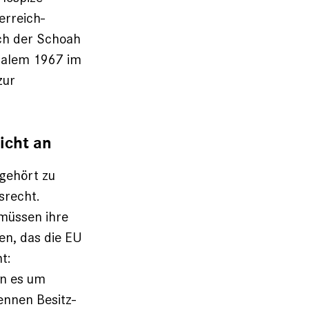
erreich-
ch der Schoah
usalem 1967 im
zur
icht an
 gehört zu
srecht.
 müssen ihre
en, das die EU
t:
n es um
ennen Besitz­