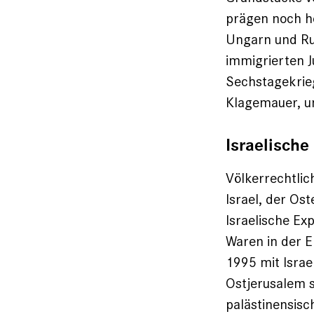
prägen noch he
Ungarn und Ru
immigrierten J
Sechstagekrieg
Klagemauer, u
Israelische
Völkerrechtlich
Israel, der Os
Israelische Ex
Waren in der E
1995 mit Israel
Ostjerusalem 
palästinensisc