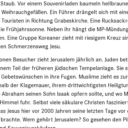
h Staub. Vor einem Souvenirladen baumeln hellbraun
 Weihrauchgefäßen. Ein Führer drängelt sich mit ein
Touristen in Richtung Grabeskirche. Eine Rucksackr
 die Frühjahrssonne. Neben ihr hängt die MP-Mündung 
en. Eine Gruppe Koreaner zieht mit riesigem Kreuz si
 den Schmerzensweg Jesu.
ionen Besucher zieht Jerusalem jährlich an. Juden be
nem Teil der früheren jüdischen Tempelanlage. Sie 
 Gebetswünschen in ihre Fugen. Muslime zieht es zur
alb der Klagemauer, ihrem drittwichtigsten Heiligt
 Abraham seinen Sohn Isaak opfern sollte, und w
Himmel fuhr. Selbst viele säkulare Christen faszinier
ass Jesus hier vor 2000 Jahren seine letzten Tage vor
rbrachte. Wem gehört Jerusalem? So gesehen den Pi