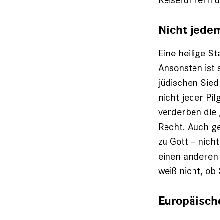
Reiseführern 
Nicht jedem
Eine heilige S
Ansonsten ist s
jüdischen Sie
nicht jeder Pil
verderben die 
Recht. Auch ge
zu Gott – nich
einen anderen 
weiß nicht, ob 
Europäische