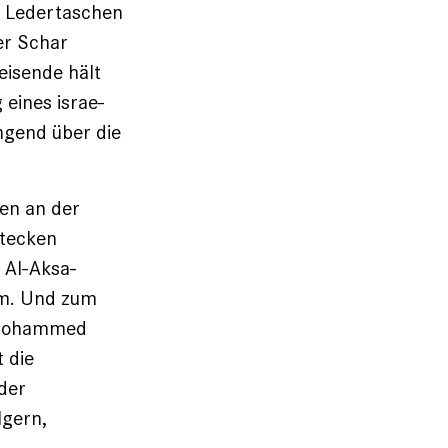
e Ledertaschen
er Schar
eisende hält
eines israe­
ngend über die
ten an der
stecken
 Al-Aksa-
um. Und zum
o Mohammed
t die
 der
lgern,