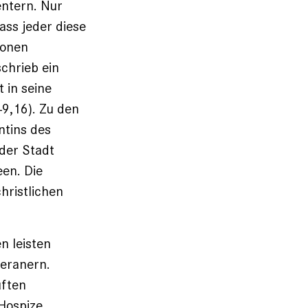
entern. Nur
ass jeder diese
ionen
schrieb ein
 in seine
49,16). Zu den
ntins des
 der Stadt
en. Die
hristlichen
n leisten
heranern.
uften
Hospize