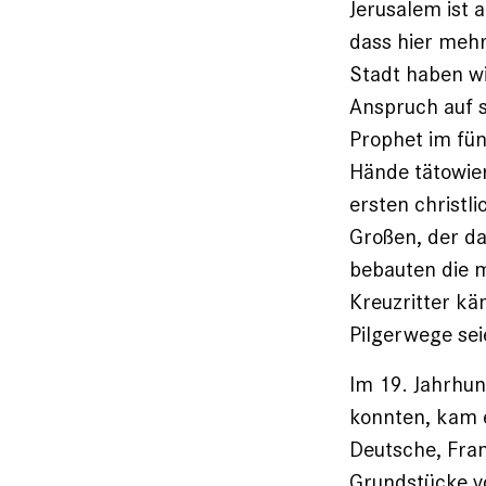
Jerusalem ist 
dass hier mehr
Stadt haben wi
Anspruch auf s
Prophet im fün
Hände tätowier
ersten christl
Großen, der da
bebauten die 
Kreuzritter kä
Pilgerwege sei
Im 19. Jahrhun
konnten, kam e
Deutsche, Franz
Grundstücke v