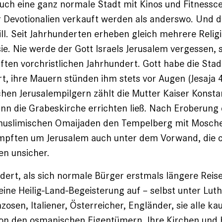
auch eine ganz normale Stadt mit Kinos und Fitnessc
 Devotionalien verkauft werden als anderswo. Und d
ll. Seit Jahrhunderten erheben gleich mehrere Relig
ie. Nie werde der Gott Israels Jeru­salem vergessen, 
ften vorchristlichen Jahrhundert. Gott habe die Stadt
t, ihre Mauern stünden ihm stets vor Augen (Jesaja 
ichen Jerusalempilgern zählt die Mutter Kaiser Konsta
nn die Grabeskirche errichten ließ. Nach Er­oberung
muslimischen Omaijaden den Tempelberg mit Mosche
mpften um Jerusalem auch unter dem Vorwand, die c
en unsicher.
dert, als sich normale Bürger erstmals längere Reise
ine Heilig-Land-Begeisterung auf – selbst unter Lut
osen, Italiener, Österreicher, Engländer, sie alle ka
on den osmanischen Eigentümern. Ihre Kirchen und 