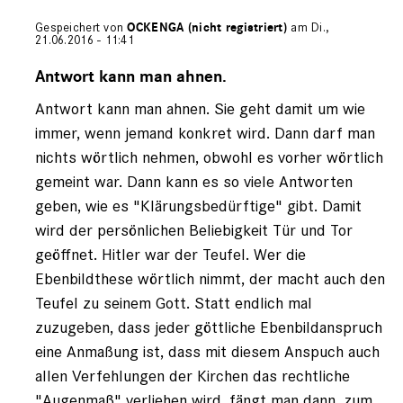
Gespeichert von
OCKENGA (nicht registriert)
am Di.,
21.06.2016 - 11:41
Antwort
auf
Antwort kann man ahnen.
von
Antwort kann man ahnen. Sie geht damit um wie
Leserbrief
immer, wenn jemand konkret wird. Dann darf man
nichts wörtlich nehmen, obwohl es vorher wörtlich
gemeint war. Dann kann es so viele Antworten
geben, wie es "Klärungsbedürftige" gibt. Damit
wird der persönlichen Beliebigkeit Tür und Tor
geöffnet. Hitler war der Teufel. Wer die
Ebenbildthese wörtlich nimmt, der macht auch den
Teufel zu seinem Gott. Statt endlich mal
zuzugeben, dass jeder göttliche Ebenbildanspruch
eine Anmaßung ist, dass mit diesem Anspuch auch
allen Verfehlungen der Kirchen das rechtliche
"Augenmaß" verliehen wird, fängt man dann, zum