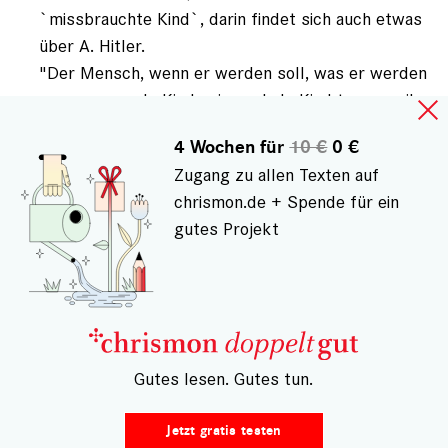
`missbrauchte Kind`, darin findet sich auch etwas
über A. Hitler.
"Der Mensch, wenn er werden soll, was er werden
muss, muss als Kind sein, und als Kind tun, was ihn
glücklich macht. " Sprach J.H. Pestalozzi und der
4 Wochen für
10 €
0 €
muss es wissen.
Zugang zu allen Texten auf
chrismon.de + Spende für ein
ANMELDEN
, UM KOMMENTARE VERFASSEN ZU
KÖNNEN
gutes Projekt
– Gutes lesen. Gutes tun.
Jetzt gratis testen