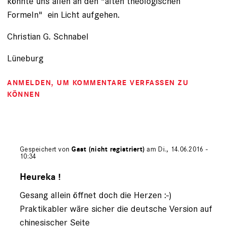
könnte uns allen an den "alten theologischen
Formeln" ein Licht aufgehen.
Christian G. Schnabel
Lüneburg
ANMELDEN
, UM KOMMENTARE VERFASSEN ZU
KÖNNEN
Gespeichert von
Gast (nicht registriert)
am Di., 14.06.2016 -
10:34
Antwort
auf
Heureka !
von
Gesang allein öffnet doch die Herzen :-)
Leserbrief
Praktikabler wäre sicher die deutsche Version auf
chinesischer Seite