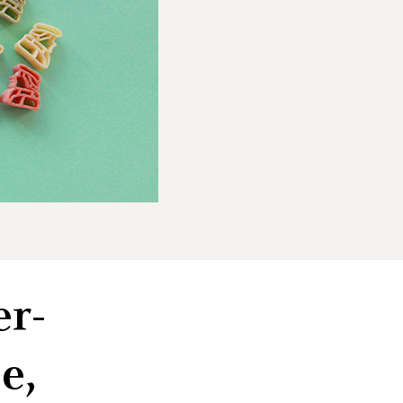
r-
e,