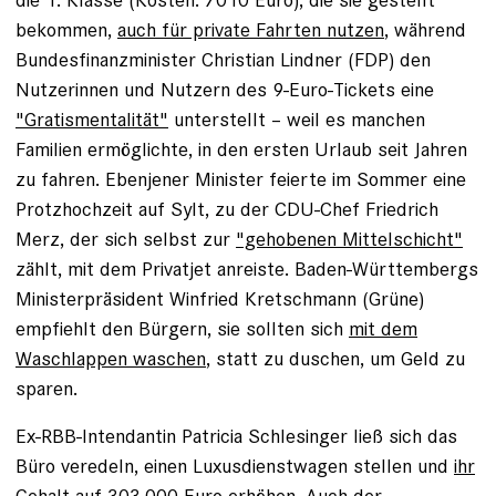
bekommen,
auch für private Fahrten nutzen
, während
Bundesfinanzminister Christian Lindner (FDP) den
Nutzerinnen und Nutzern des 9-Euro-Tickets eine
"Gratismentalität"
unterstellt – weil es manchen
Familien ermöglichte, in den ersten Urlaub seit Jahren
zu fahren. Ebenjener Minister feierte im Sommer eine
Protzhochzeit auf Sylt, zu der CDU-Chef Friedrich
Merz, der sich selbst zur
"gehobenen Mittelschicht"
zählt, mit dem Privatjet anreiste. Baden-Württembergs
Ministerpräsident Winfried Kretschmann (Grüne)
empfiehlt den Bürgern, sie sollten sich
mit dem
Waschlappen waschen
, statt zu duschen, um Geld zu
sparen.
Ex-RBB-Intendantin Patricia Schlesinger ließ sich das
Büro veredeln, einen Luxusdienstwagen stellen und
ihr
Gehalt auf 303.000 Euro erhöhen
. Auch der