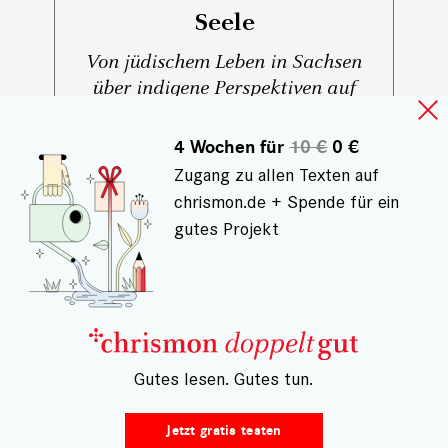
Seele
Von jüdischem Leben in Sachsen
über indigene Perspektiven auf
Amazonien bis zu großen
Musikfestivals und besonderen
4 Wochen für
10 €
0 €
Kulturreisen: Diese Tipps laden dazu
Zugang zu allen Texten auf
ein, Kultur bewusst zu erleben – nah
chrismon.de + Spende für ein
und fern, neugierig und offen.
gutes Projekt
– Gutes lesen. Gutes tun.
Jetzt gratis testen