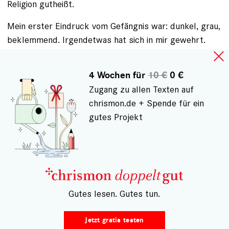
Religion gutheißt.
Mein erster Eindruck vom Gefängnis war: dunkel, grau,
beklemmend. Irgendetwas hat sich in mir gewehrt.
Und doch wollte ich als Imam bewusst in die
Jugendstrafanstalt. Ich kann mich mit vielen der
4 Wochen für
10 €
0 €
Jugendlichen identifizieren. Ich bin in Neukölln
Zugang zu allen Texten auf
aufgewachsen, als Kind typischer Gastarbeiter. Ich
chrismon.de + Spende für ein
wollte damals auch zu den ­"ausländischen" Gangs
gutes Projekt
gehören. Die Gesellschaft sah uns als "Ausländer", ich
war in einer "Ausländerklasse", das hat dazu geführt,
dass wir uns solidarisiert haben. Mein Vater hat
irgendwann entschieden, dass wir in einen anderen
Bezirk ziehen. Wenn ich keinen Schutz gehabt hätte,
von der Familie, von Freunden, wäre ich vielleicht auch
– Gutes lesen. Gutes tun.
in der Kriminalität gelandet.
Jetzt gratis testen
Manchmal sagen mir Jugendliche: "Eigentlich ist es