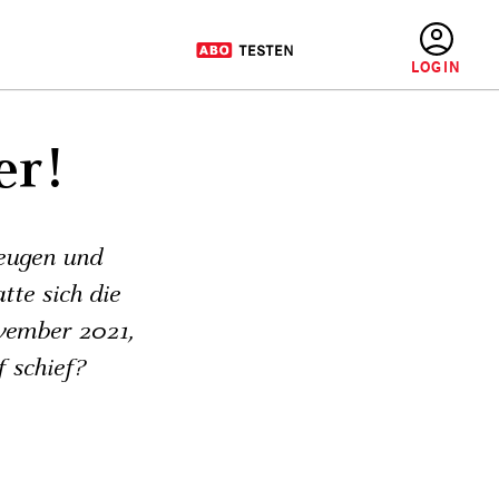
BENUTZERMENÜ
er!
beugen und
tte sich die
vember 2021,
f schief?