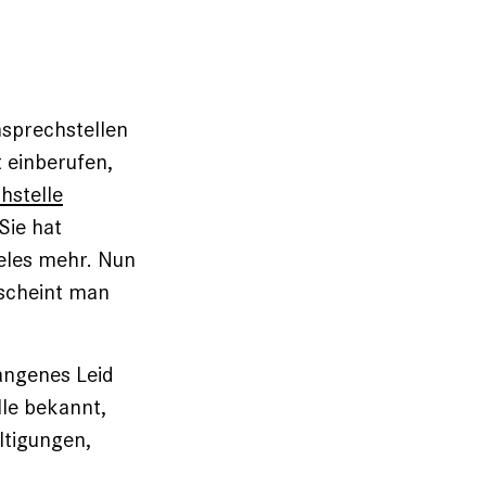
nsprechstellen
t einberufen,
hstelle
 Sie hat
ieles mehr. Nun
 scheint man
gangenes Leid
lle bekannt,
ltigungen,