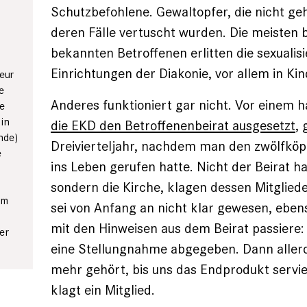
Schutzbefohlene. Gewaltopfer, die nicht ge
deren Fälle vertuscht wurden. Die meisten 
bekannten Betroffenen erlitten die sexualisi
Einrichtungen der Diakonie, vor allem in Ki
eur
e
Anderes funktioniert gar nicht. Vor einem 
te
in
die EKD den Betroffenenbeirat ausgesetzt
, 
nde)
Dreivierteljahr, nachdem man den zwölfköp
e
ins Leben gerufen hatte. Nicht der Beirat h
sondern die Kirche, klagen dessen Mitgliede
im
sei von Anfang an nicht klar gewesen, eben
mit den Hinweisen aus dem Beirat passiere:
er
eine Stellungnahme abgegeben. Dann allerd
mehr gehört, bis uns das Endprodukt servie
klagt ein Mitglied.