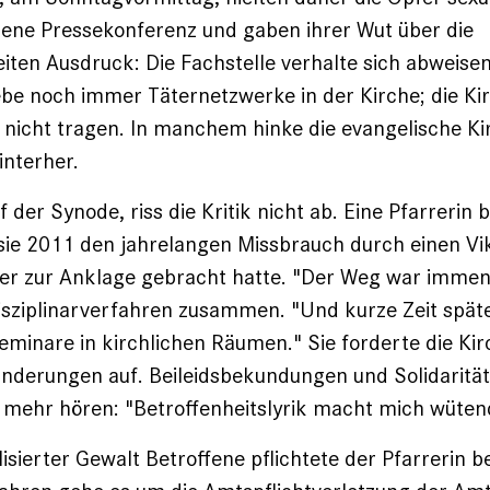
gene Pressekonferenz und gaben ihrer Wut über die
iten Ausdruck: Die Fachstelle verhalte sich abweisen
be noch immer Täternetzwerke in der Kirche; die Ki
nicht tragen. In manchem hinke die evangelische Ki
interher.
 der Synode, riss die Kritik nicht ab. Eine Pfarrerin 
e sie 2011 den jahrelangen Missbrauch durch einen Vi
rer zur Anklage gebracht hatte. "Der Weg war imme
Disziplinarverfahren zusammen. "Und kurze Zeit späte
eminare in kirchlichen Räumen." Sie forderte die Ki
änderungen auf. Beileidsbekundungen und Solidaritä
 mehr hören: "Betroffenheitslyrik macht mich wüten
isierter Gewalt Betroffene pflichtete der Pfarrerin be