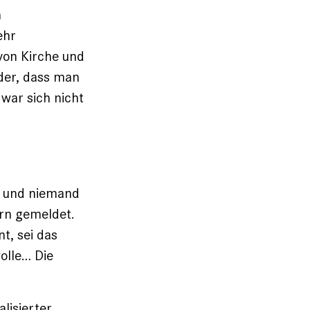
n
ehr
 von Kirche und
der, dass man
 war sich nicht
n, und niemand
ern gemeldet.
t, sei das
olle… Die
lisierter