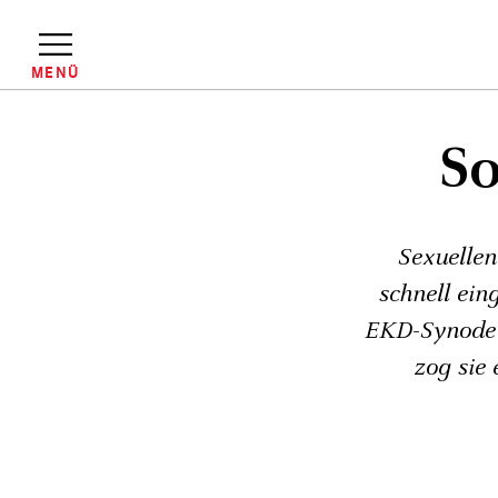
Direkt
zum
Inhalt
MENÜ
Pfadnavigation
So
Sexuellen
schnell ein
EKD-Synode 
zog sie 