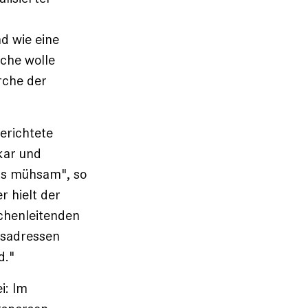
d wie eine
rche wolle
rche der
berichtete
kar und
ns mühsam", so
r hielt der
rchenleitenden
tsadressen
d."
i: Im