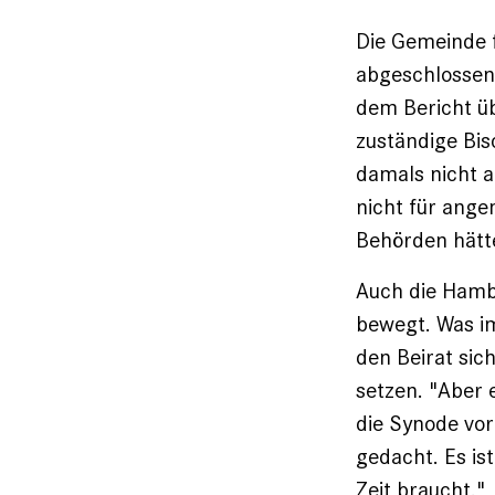
Die Gemeinde f
abgeschlossen 
dem Bericht üb
zuständige Bis
damals nicht 
nicht für ange
Behörden hätt
Auch die Hambu
bewegt. Was im
den Beirat sic
setzen. "Aber 
die Synode vor 
gedacht. Es is
Zeit braucht."