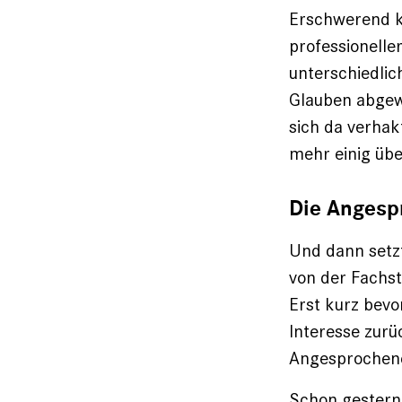
Erschwerend k
professionelle
unterschiedlic
Glauben abgew
sich da verhakt
mehr einig übe
Die Angespr
Und dann setzt
von der Fachst
Erst kurz bevo
Interesse zurü
Angesprochenen
Schon gestern,