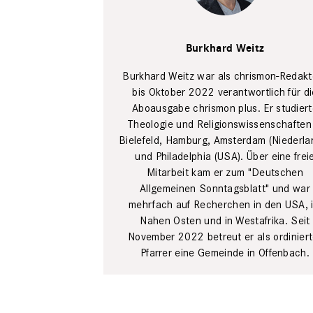
Portrait
Burkhard
Burkhard Weitz
Weitz,
verantwortlicher
Redakteur für
Burkhard Weitz war als chrismon-Redakt
chrismon
bis Oktober 2022 verantwortlich für di
plus
Lena
Aboausgabe chrismon plus. Er studier
Uphoff
Theologie und Religionswissenschaften 
Bielefeld, Hamburg, Amsterdam (Niederla
und Philadelphia (USA). Über eine frei
Mitarbeit kam er zum "Deutschen
Allgemeinen Sonntagsblatt" und war
mehrfach auf Recherchen in den USA, 
Nahen Osten und in Westafrika. Seit
November 2022 betreut er als ordiniert
Pfarrer eine Gemeinde in Offenbach.