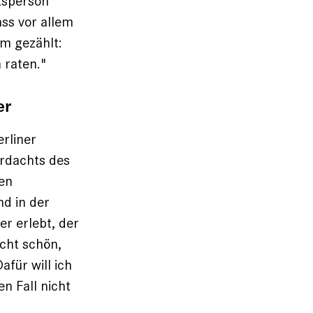
tsperson
ss vor allem
um gezählt:
 raten."
er
erliner
erdachts des
gen
d in der
r erlebt, der
icht schön,
afür will ich
n Fall nicht