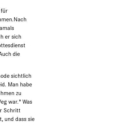
 für
kommen.Nach
damals
h er sich
ttesdienst
Auch die
ode sichtlich
eid. Man habe
Rahmen zu
 Weg war." Was
r Schritt
, und dass sie