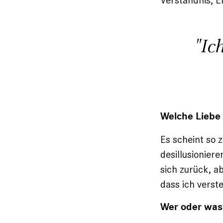
Verständnis, E
"Ic
Welche Liebe 
Es scheint so 
desillusionier
sich zurück, a
dass ich verste
Wer oder was h