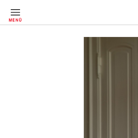
Direkt
zum
Inhalt
MENÜ
Pfadnavigation