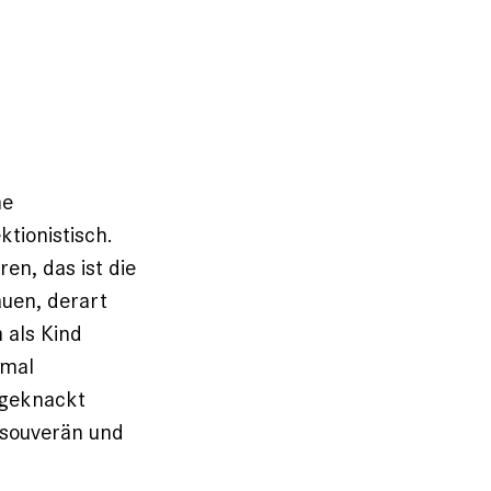
ne
ktionistisch.
ren, das ist die
auen, derart
 als Kind
hmal
 geknackt
, souverän und