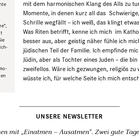
mit dem harmonischen Klang des Alls zu tun
chte
Momente, in denen kurz all das ­ Schwierige,
Schrille wegfällt – ich weiß, das klingt etwa
ne",
Was Riten betrifft, kenne ich mich ­ im Katho
zt
Sie
besser aus, aber geistig näher fühle ich mi
ich-
jüdischen Teil der Familie. Ich empfinde mic
Jüdin, aber als Tochter eines Juden – die bin 
zweifellos. Wäre ich gezwungen, religiös zu
imo-
nen
wüsste ich, für welche Seite ich mich entsc
UNSERE NEWSLETTER
en mit „Einatmen – Ausatmen“. Zwei gute Tage