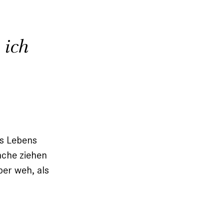
 ich
es Lebens
nche ziehen
ber weh, als