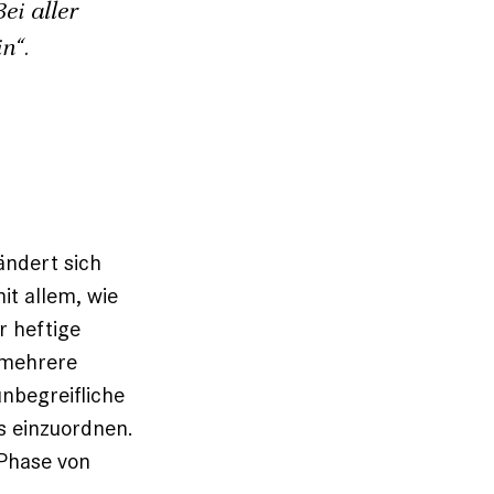
ei aller
n“.
ändert sich
it allem, wie
r heftige
 mehrere
unbegreifliche
s einzuordnen.
 Phase von