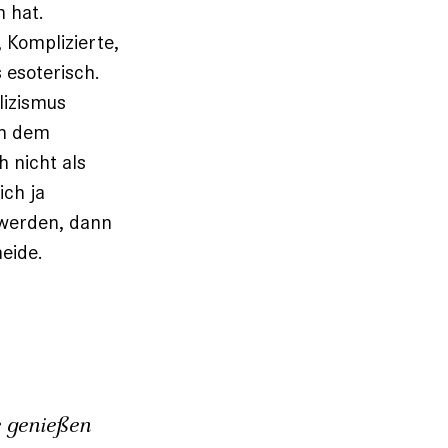
 hat.
 Komplizierte,
s esoterisch.
lizismus
ch dem
h nicht als
ich ja
 werden, dann
heide.
 genießen