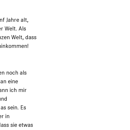
f Jahre alt,
r Welt. Als
nzen Welt, dass
n hinkommen!
en noch als
 an eine
ann ich mir
und
s sein. Es
r in
dass sie etwas