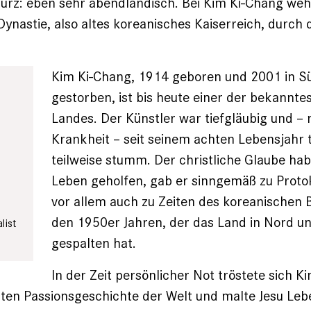
urz: eben sehr abendländisch. Bei Kim ­Ki-Chang weh
ynastie, also altes koreanisches Kaiserreich, durch d
Kim Ki-Chang, 1914 geboren und 2001 in S
gestorben, ist bis heute einer der bekannte
Landes. Der Künstler war tiefgläubig und – 
Krankheit – seit seinem achten Lebensjahr 
teilweise stumm. Der christliche Glaube ha
Leben geholfen, gab er sinngemäß zu Protok
vor allem auch zu Zeiten des koreanischen 
den 1950er Jahren, der das Land in Nord u
list
gespalten hat.
In der Zeit persönlicher Not tröstete sich K
en Passionsgeschichte der Welt und malte Jesu Leb