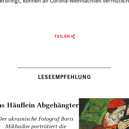
erbringt, können an Corona-Weihnachten vermutlich 
TEILEN
LESEEMPFEHLUNG
s Häuflein Abgehängter
Der ukrainische Fotograf Boris
Mikhailov porträtiert die