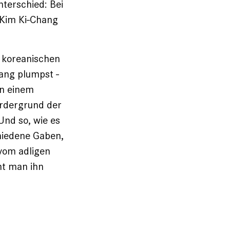
terschied: Bei
 Kim Ki-Chang
r koreanischen
hang plumpst ­
 in einem
ordergrund der
Und so, wie es
chiedene Gaben,
 vom adligen
mt man ihn