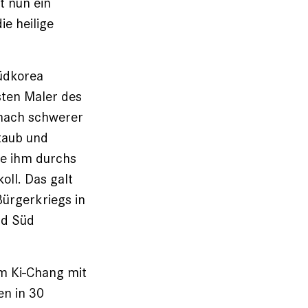
t nun ein
ie heilige
üdkorea
sten Maler des
nach ­schwerer
taub und
be ihm durchs
oll. Das galt
Bürgerkriegs in
nd Süd
im Ki-Chang mit
en in 30