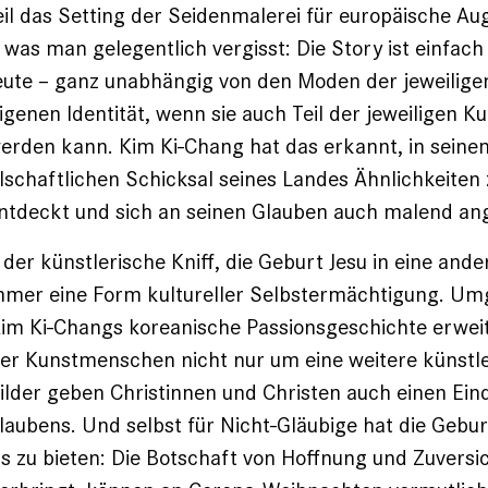
l das Setting der Seidenmalerei für europäische Au
f, was man gelegentlich vergisst: Die Story ist einfac
eute – ganz unabhängig von den Moden der jeweiligen 
igenen Identität, wenn sie auch Teil der jeweiligen Ku
erden kann. Kim Ki-Chang hat das erkannt, ­in seine
schaftlichen Schicksal seines Landes Ähnlichkeiten 
ntdeckt und sich an seinen Glauben auch ­malend an
der künstlerische Kniff, die Geburt ­Jesu in eine ande
mmer eine Form ­kultureller Selbstermächtigung. Umg
Kim Ki-Changs koreanische Passionsgeschichte erwei
ger Kunstmenschen nicht nur um eine weitere künstl
ilder ­geben Christinnen und Christen auch einen Ein
Glaubens. Und selbst für Nicht-­Gläubige hat die Gebur
 zu ­bieten: Die ­Botschaft von Hoffnung und Zuversic