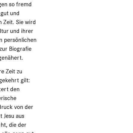
gen so fremd
h gut und
Zeit. Sie wird
ltur und ihrer
m persönlichen
zur Biografie
genähert.
re Zeit zu
ekehrt gilt:
tert den
erische
druck von der
t Jesu aus
ht, die der