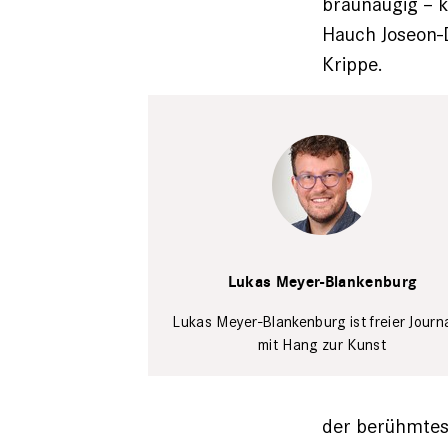
braunäugig – k
Hauch Joseon-D
Krippe.
Lukas Meyer-
Blankenburg
Privat
Lukas Meyer-Blankenburg
Lukas Meyer-Blankenburg ist freier Journa
mit Hang zur Kunst
der berühmtest