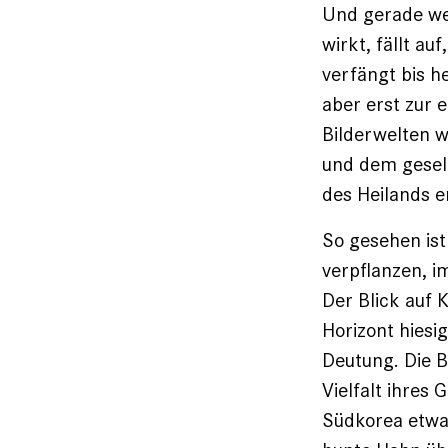
Und gerade wei
wirkt, fällt au
verfängt bis h
aber erst zur e
Bilderwelten w
und dem gesell
des Heilands e
So gesehen ist 
verpflanzen, i
Der Blick auf 
Horizont hiesi
Deutung. Die B
Vielfalt ihres 
Südkorea etwas