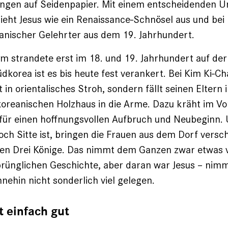
ngen auf Seidenpapier. Mit einem entscheidenden Un
ieht Jesus wie ein Renaissance-Schnösel aus und bei
ianischer ­Gelehrter aus dem 19. Jahrhundert.
m strandete erst im 18. und 19. Jahr­hundert auf de
Südkorea ist es bis heute fest verankert. Bei Kim Ki-C
t in orientalisches Stroh, sondern fällt ­seinen Eltern
 koreanischen Holzhaus in die Arme. Dazu kräht im V
ür einen hoffnungsvollen Aufbruch und Neu­beginn. 
noch Sitte ist, ­bringen die Frauen aus dem Dorf vers
igen Drei Könige. Das nimmt dem Ganzen zwar ­etwas
prünglichen Geschichte, aber daran war Jesus – nim
nehin nicht sonderlich viel gelegen.
t einfach gut