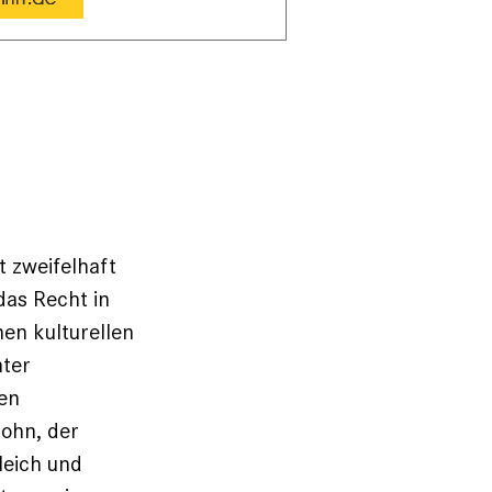
t zweifelhaft
das Recht in
nen kulturellen
hter
en
sohn, der
leich und