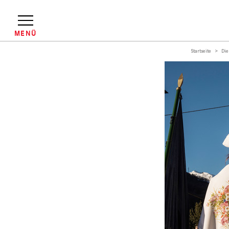
Direkt
zum
Inhalt
MENÜ
Startseite
Die
Pfadnavigation