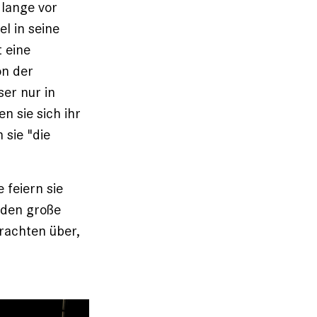
 lange vor
l in seine
 eine
on der
ser nur in
 sie sich ihr
 sie "die
 feiern sie
nden große
rachten über,