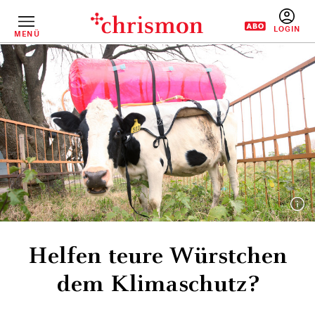
Direkt
zum
Inhalt
MENÜ
BENUTZERM
Helfen teure Würstchen
dem Klimaschutz?