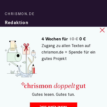
Redaktion
4 Wochen für
10 €
0 €
Zugang zu allen Texten auf
chrismon.de + Spende für ein
gutes Projekt
In Zusammenarbeit mit
evangelisch.de
© chrismon.de 2001 - 2026
Alle Rechte vorbehalten.
– Gutes lesen. Gutes tun.
Jetzt gratis testen