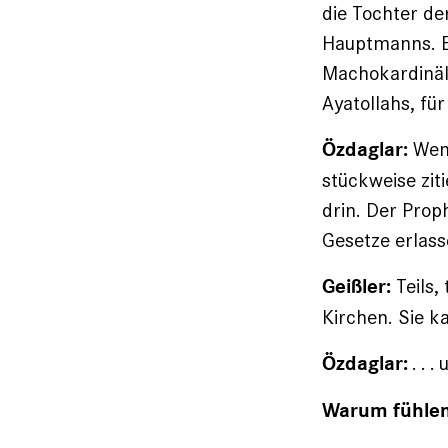
die Tochter de
Hauptmanns. Er
Machokardinäle
Ayatollahs, fü
Wenn
Özdaglar:
stückweise zit
drin. Der Prop
Gesetze erlass
Teils,
Geißler:
Kirchen. Sie k
. . 
Özdaglar:
Warum fühlen