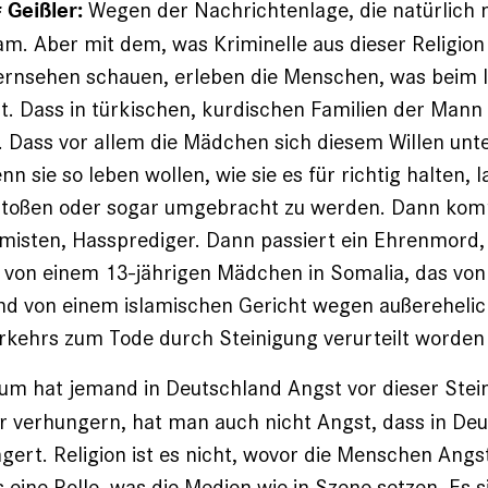
Wegen der Nachrichtenlage, die natürlich n
Geißler:
lam. Aber mit dem, was Kriminelle aus dieser Religio
Fernsehen schauen, erleben die Menschen, was beim 
t. Dass in türkischen, kurdischen Familien der Mann 
. Dass vor allem die Mädchen sich diesem Willen un
 sie so leben wollen, wie sie es für richtig halten, l
stoßen oder sogar umgebracht zu werden. Dann ko
lamisten, Hassprediger. Dann passiert ein Ehrenmord,
 von einem 13-jährigen Mädchen in Somalia, das vo
und von einem islamischen Gericht wegen außer­eheli
kehrs zum Tode durch Steinigung verurteilt worden 
um hat jemand in Deutschland Angst vor dieser Ste
er verhungern, hat man auch nicht Angst, dass in De
ert. Religion ist es nicht, wovor die Menschen Angs
 ­eine Rolle, was die Medien wie in Szene setzen. Es s