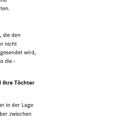
ten.
, die den
n nicht
 gesendet wird,
 die ­
d ihre Töchter
r in der Lage
aber zwischen