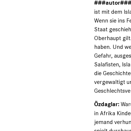
###autor### 
ist mit dem Is
Wenn sie ins 
Staat geschieh
Oberhaupt gilt
haben. Und wenn
Gefahr, ausge
Salafisten, Is
die Geschichte
ver­gewaltigt 
Geschlechtsver
War
Özdaglar:
in Afrika Kind
jemand verhung
spielt durchaus