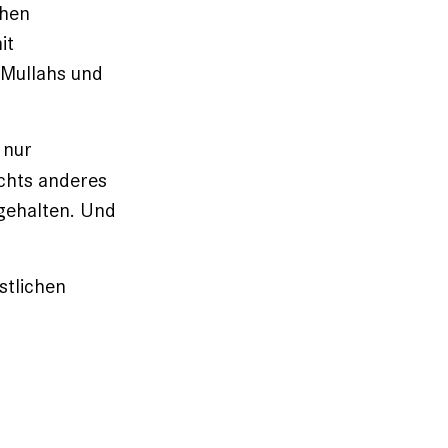
chen
it
 Mullahs und
 nur
ichts anderes
hgehalten. Und
istlichen