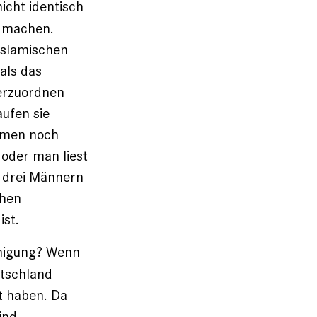
icht identisch
n machen.
Islamischen
als das
terzuordnen
aufen sie
mmen noch
 oder man liest
n drei Männern
chen
ist.
inigung? Wenn
utschland
t haben. Da
ind