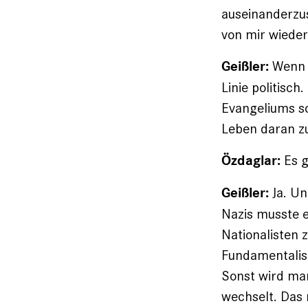
auseinanderzus
von mir wieder­
Wenn i
Geißler:
Linie politisch
Evangeliums so
Leben daran zu
Es 
Özdaglar:
Ja. Un
Geißler:
Nazis musste e
Nationalisten 
Fundamentalist
Sonst wird ma
wechselt. Das 