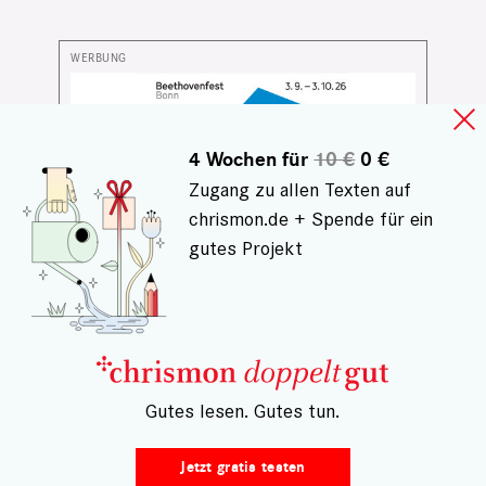
4 Wochen für
10 €
0 €
Zugang zu allen Texten auf
chrismon.de + Spende für ein
gutes Projekt
CHRISMON SONDERVERÖFFENTLICHUNG
Kulturreisen für Herz und
– Gutes lesen. Gutes tun.
Seele
Jetzt gratis testen
Von jüdischem Leben in Sachsen