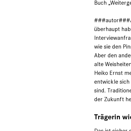
Buch „Weiterg
###autor###Ab
überhaupt habe
Interviewanfr
wie sie den Pin
Aber den ander
alte Weisheite
Heiko Ernst mei
entwickle sich
sind. Traditio
der Zukunft he
Trägerin w
Das ist siche