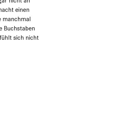
gar nicht an
macht einen
sie manchmal
le Buchstaben
ühlt sich nicht