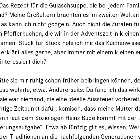
 Das Rezept für die Gulaschsuppe, die bei jedem Famil
d? Meine Großeltern brachten es im zweiten Weltkri
das kann ich nicht googeln. Auch nicht die Zutaten fü
 Pfefferkuchen, die wir in der Adventszeit in kleinen
amen. Stück für Stück hole ich mir das Küchenwiss
e erklärt alles gerne, aber immer mit einem kleinen 
interessiert dich?
ätte sie mir ruhig schon früher beibringen können, de
use wohnte, etwa. Andererseits: Da fand ich das wirk
ie war niemand, die eine ideelle Aussteuer vorberei
chtige Zeitpunkt dafür, komisch, dass meine Mutter d
Denn laut dem Soziologen Heinz Bude kommt mit der
ierungsaufgabe“. Etwa ab fünfzig gilt es, Wissen, Wer
der Traditionen an die nachfolgenden Generationen 