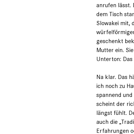
anrufen lässt.
dem Tisch stan
Slowakei mit, 
würfelförmigen
geschenkt bek
Mutter ein. Si
Unterton: Das 
Na klar. Das h
ich noch zu Ha
spannend und s
scheint der ri
längst fühlt. 
auch die „Trad
Erfahrungen o