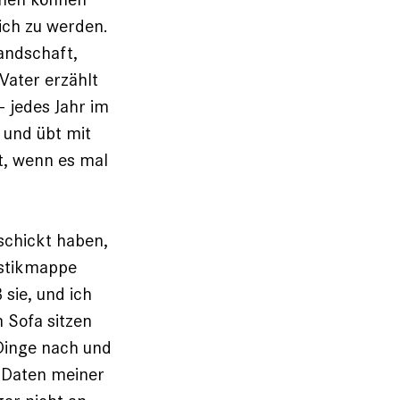
ich zu werden.
landschaft,
Vater erzählt
 jedes Jahr im
 und übt mit
t, wenn es mal
eschickt haben,
astikmappe
 sie, und ich
m Sofa sitzen
 Dinge nach und
n Daten meiner