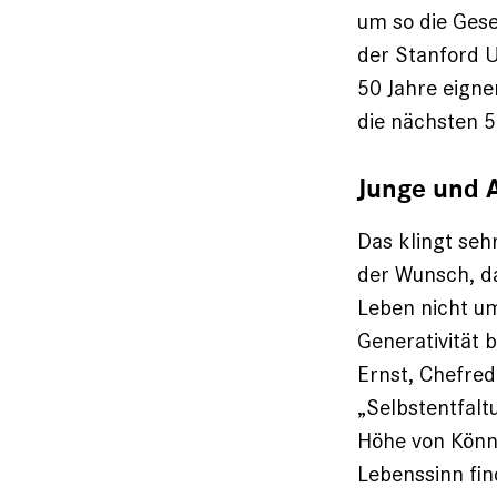
um so die Gese
der Stanford U
50 Jahre eigne
die nächsten 
Junge und A
Das klingt seh
der Wunsch, da
Leben nicht um
Generativität 
Ernst, Chefred
„Selbstentfalt
Höhe von Könn
Lebenssinn fin