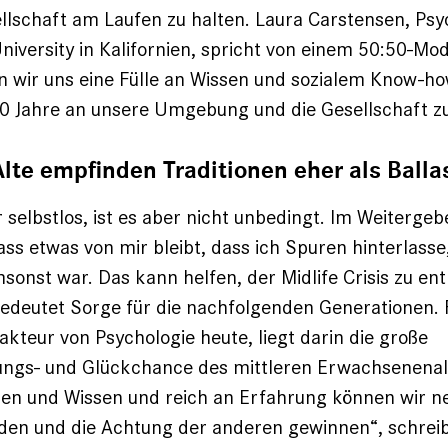
llschaft am Laufen zu halten. Laura Carstensen, Psy
niversity in Kalifornien, spricht von einem 50:50-Mod
n wir uns eine Fülle an Wissen und sozialem Know-h
50 Jahre an unsere Umgebung und die Gesellschaft 
lte empfinden Traditionen eher als Balla
r selbstlos, ist es aber nicht unbedingt. Im Weiterge
ss etwas von mir bleibt, dass ich Spuren hinterlasse
sonst war. Das kann helfen, der Midlife Crisis zu e
bedeutet Sorge für die nachfolgenden Generationen. 
akteur von Psychologie heute, liegt darin die große
ungs- und Glückchance des mittleren Erwachsenenalt
en und Wissen und reich an Erfahrung können wir n
den und die Achtung der anderen gewinnen“, schreib