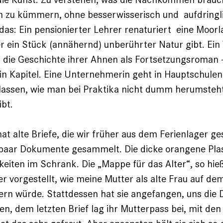
m zu kümmern, ohne besserwisserisch und aufdringl
das: Ein pensionierter Lehrer renaturiert eine Moor
r ein Stück (annähernd) unberührter Natur gibt. Ein 
 die Geschichte ihrer Ahnen als Fortsetzungsroman –
in Kapitel. Eine Unternehmerin geht in Hauptschulen
assen, wie man bei Praktika nicht dumm herumsteh
gibt.
at alte Briefe, die wir früher aus dem Ferienlager g
n paar Dokumente gesammelt. Die dicke orangene Pl
keiten im Schrank. Die „Mappe für das Alter“, so hieß
r vorgestellt, wie meine Mutter als alte Frau auf de
ern würde. Stattdessen hat sie angefangen, uns die
en, dem letzten Brief lag ihr Mutterpass bei, mit de