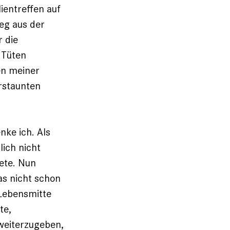
ientreffen auf
eg aus der
r die
 Tüten
en meiner
erstaunten
nke ich. Als
lich nicht
tete. Nun
as nicht schon
 Lebensmitte
te,
weiterzugeben,