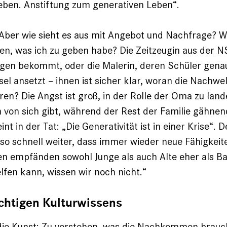
eben. Anstiftung zum generativen Leben“.
er wie sieht es aus mit Angebot und Nachfrage? We
n, was ich zu geben habe? Die Zeitzeugin aus der NS
agen bekommt, oder die Malerin, deren Schüler gena
sel ansetzt – ihnen ist sicher klar, woran die Nachwe
en? Die Angst ist groß, in der Rolle der Oma zu land
n von sich gibt, während der Rest der Familie gähnend
nt in der Tat: „Die Generativität ist in einer Krise“. 
 so schnell weiter, dass immer wieder neue Fähigkeit
nen empfänden sowohl Junge als auch Alte eher als Bal
lfen kann, wissen wir noch nicht.“
ichtigen Kulturwissens
r die Kunst: Zu verstehen, was die Nachkommen brau