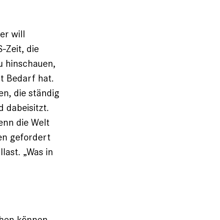
r will
-Zeit, die
u hinschauen,
lt Bedarf hat.
en, die ständig
 dabeisitzt.
Denn die Welt
en gefordert
last. „Was in
chen können