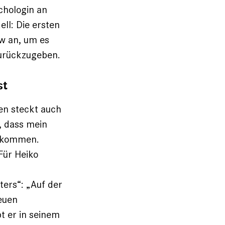
chologin an
ell: Die ersten
ow an, um es
zurückzugeben.
st
ben steckt auch
, dass mein
ntkommen.
Für Heiko
ers“: „Auf der
euen
t er in seinem