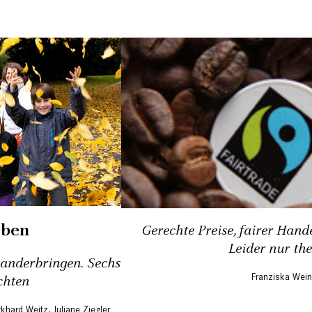
eben
Gerechte Preise, fairer Hande
Leider nur the
nanderbringen. Sechs
Franziska Wei
chten
rkhard Weitz
,
Juliane Ziegler