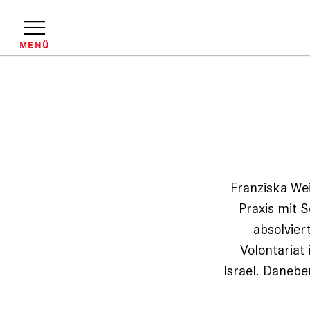
Direkt
zum
Inhalt
MENÜ
Pfadnavigation
Franziska We
Praxis mit 
absolvier
Volontariat
Israel. Danebe