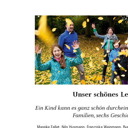
Unser schönes L
Ein Kind kann es ganz schön durch­ei
Familien, sechs Geschi
Mareike Fallet
,
Nils Husmann
,
Franziska Weinmann
,
Bu