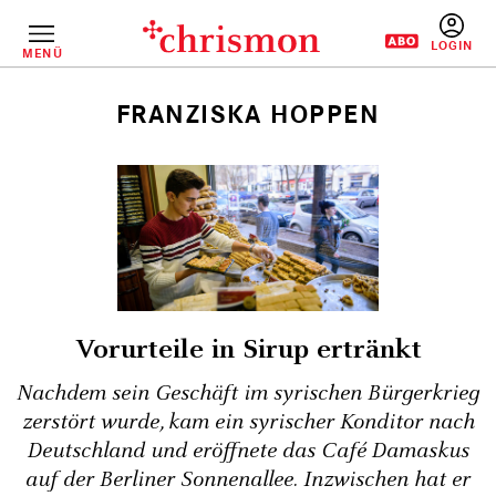
Direkt
zum
Inhalt
MENÜ
BENUTZERM
FRANZISKA HOPPEN
Pfadnavigation
Vorurteile in Sirup ertränkt
Nachdem sein Geschäft im syrischen Bürger­krieg
zerstört wurde, kam ein syrischer Konditor nach
Deutschland und eröffnete das Café Damaskus
auf der Berliner Sonnenallee. Inzwischen hat er