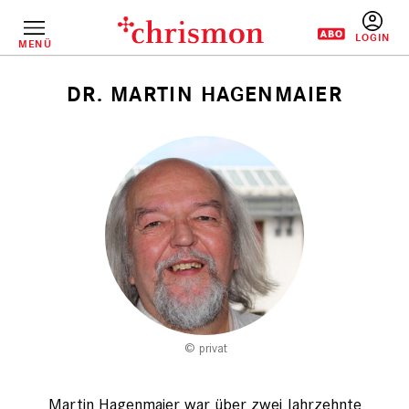
Direkt
zum
Inhalt
MENÜ
BENUTZERM
DR. MARTIN HAGENMAIER
Pfadnavigation
privat
Martin Hagenmaier war über zwei Jahrzehnte