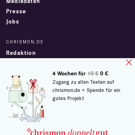
Mediadaten
Presse
Jobs
Redaktion
4 Wochen für
10 €
0 €
Zugang zu allen Texten auf
chrismon.de + Spende für ein
gutes Projekt
In Zusammenarbeit mit
evangelisch.de
© chrismon.de 2001 - 2026
Alle Rechte vorbehalten.