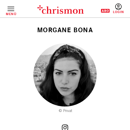
Direkt
zum
Inhalt
MENÜ
BENUTZERM
MORGANE BONA
Pfadnavigation
Privat