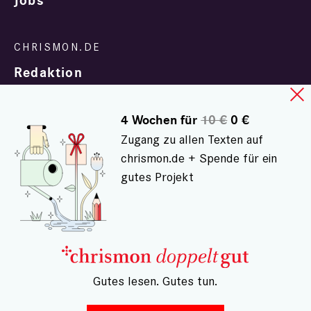
Jobs
Redaktion
4 Wochen für
10 €
0 €
Zugang zu allen Texten auf
chrismon.de + Spende für ein
gutes Projekt
In Zusammenarbeit mit
evangelisch.de
© chrismon.de 2001 - 2026
Alle Rechte vorbehalten.
– Gutes lesen. Gutes tun.