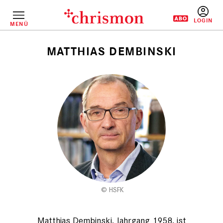
Direkt
zum
Inhalt
MENÜ
BENUTZERM
MATTHIAS DEMBINSKI
Pfadnavigation
HSFK
Matthias Dembinski, Jahrgang 1958, ist