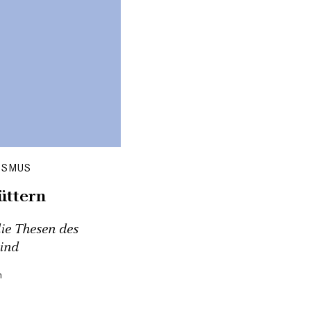
ISMUS
üttern
die Thesen des
ind