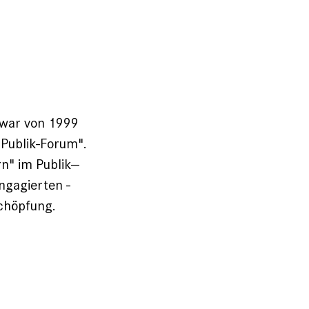
r war von 1999
­Publik-Forum".
n" im Publik-­
engagierten ­
chöpfung.