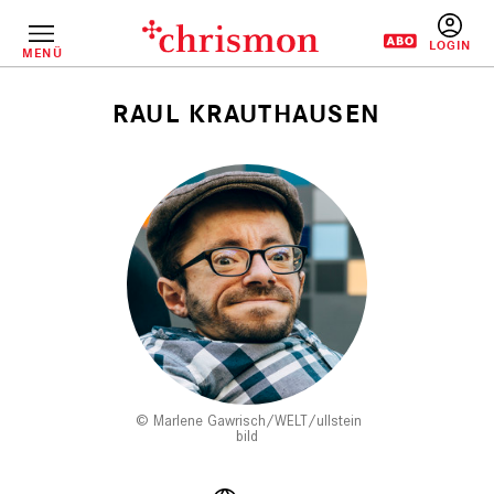
Direkt
zum
Inhalt
MENÜ
BENUTZERM
RAUL KRAUTHAUSEN
Pfadnavigation
Marlene Gawrisch/WELT/ullstein
bild