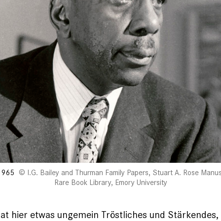
1965
I.G. Bailey and Thurman Family Papers, Stuart A. Rose Manus
Rare Book Library, Emory University
t hier etwas ungemein Tröstliches und Stärkendes, 