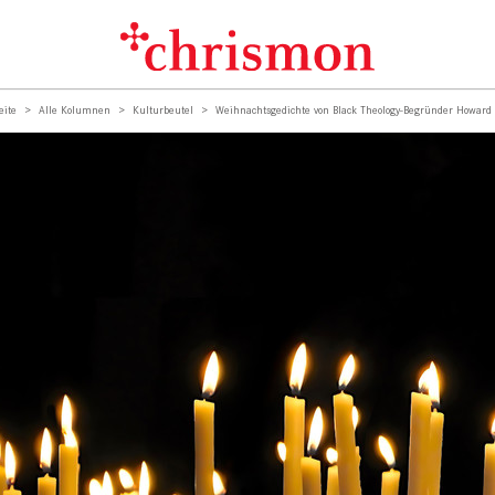
eite
Alle Kolumnen
Kulturbeutel
Weihnachtsgedichte von Black Theology-Begründer Howar