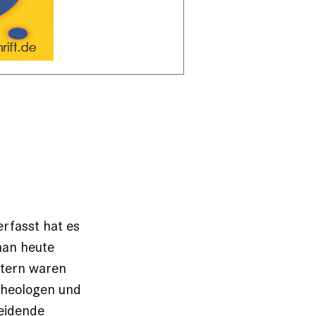
rfasst hat es
man heute
ltern waren
Theologen und
eidende