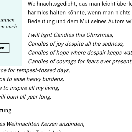
Weihnachtsgedicht, das man leicht überl
harmlos halten könnte, wenn man nichts
olumnen
Bedeutung und dem Mut seines Autors wü
nen auch
I will light Candles this Christmas,
Candles of joy despite all the sadness,
ren
Candles of hope where despair keeps wat
Candles of courage for fears ever present
ce for tempest-tossed days,
ce to ease heavy burdens,
 to inspire all my living,
ll burn all year long.
tzung
ses Weihnachten Kerzen anzünden,