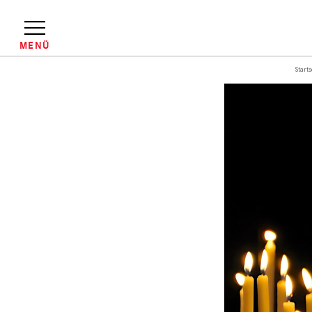
Direkt
zum
Inhalt
MENÜ
Starts
Pfadnavigation