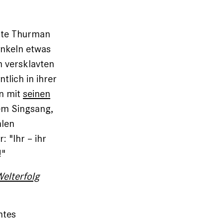
tte Thurman
Enkeln etwas
m versklavten
tlich in ihrer
n mit
seinen
em Singsang,
alen
 "Ihr – ihr
!"
Welterfolg
htes