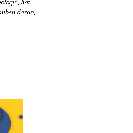
logy", hat
auben daran,