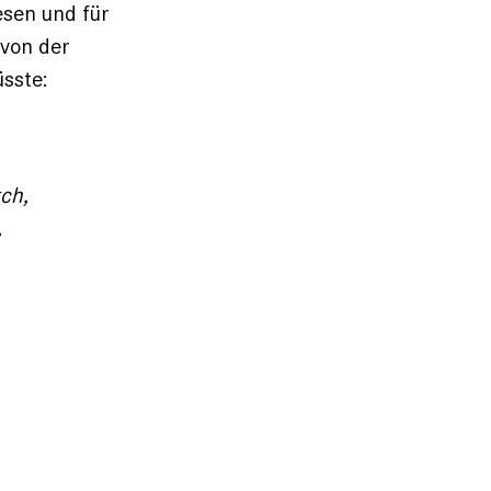
esen und für
 von der
sste:
ch,
,