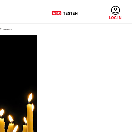
BENUTZERMENÜ
d Thurman