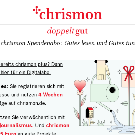
chrismon Spendenabo: Gutes lesen und Gutes tun
bereits chrismon plus? Dann
hier für ein Digitalabo.
Sie registrieren sich mit
 es:
resse und nutzen
4 Wochen
äge auf chrismon.de.
tzen Sie vierwöchentlich mit
Und
Journalismus.
chrismon
an gute Projekte.
5 Euro