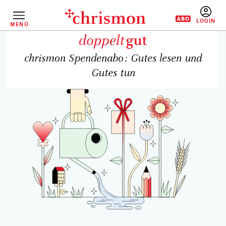
Direkt
zum
Inhalt
MENÜ
BENUTZERM
chrismon Spendenabo: Gutes lesen und
Gutes tun