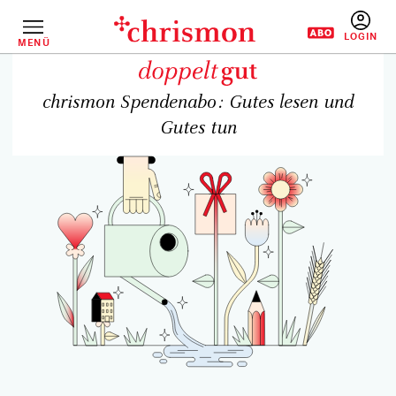
Direkt
zum
Inhalt
MENÜ
BENUTZERM
chrismon Spendenabo: Gutes lesen und
Gutes tun