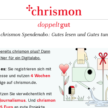
chrismon Spendenabo: Gutes lesen und Gutes tun
bereits chrismon plus? Dann
hier für ein Digitalabo.
Sie registrieren sich mit
 es:
resse und nutzen
4 Wochen
äge auf chrismon.de.
tzen Sie vierwöchentlich mit
Und
Journalismus.
chrismon
an gute Projekte.
5 Euro