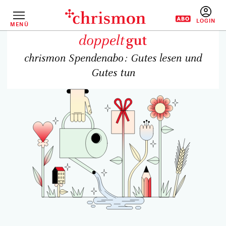
Direkt
zum
Inhalt
MENÜ
BENUTZERM
chrismon Spendenabo: Gutes lesen und
Gutes tun