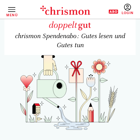
Direkt
zum
Inhalt
MENÜ
BENUTZERM
chrismon Spendenabo: Gutes lesen und
Gutes tun