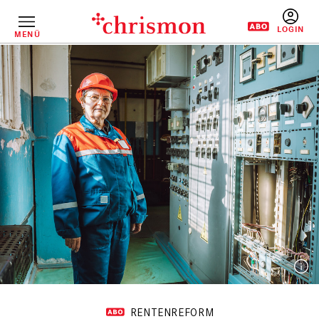
Direkt
zum
Inhalt
MENÜ
BENUTZERM
RENTENREFORM