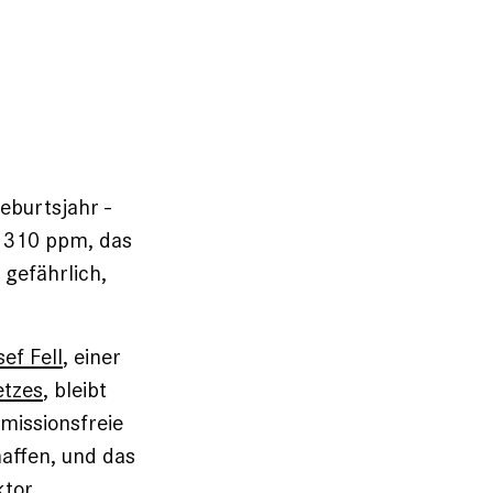
eburtsjahr -
i 310 ppm, das
 gefährlich,
ef Fell
, einer
etzes
, bleibt
missionsfreie
affen, und das
tor.