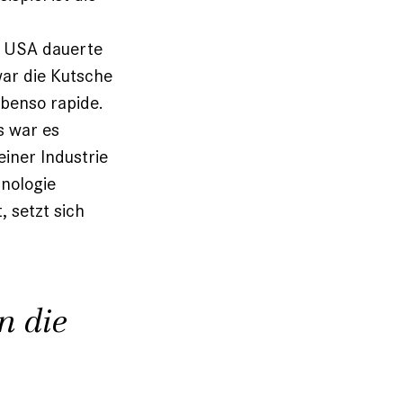
 USA dauerte
war die Kutsche
ebenso rapide.
s war es
iner Industrie
hnologie
, setzt sich
n die