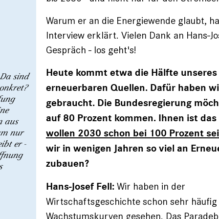
Warum er an die Energiewende glaubt, ha
Interview erklärt. Vielen Dank an Hans-Jos
Gespräch - los geht's!
Heute kommt etwa die Hälfte unseres
Da sind
konkret?
erneuerbaren Quellen. Dafür haben wi
fung
gebraucht. Die Bundesregierung möch
ine
auf 80 Prozent kommen. Ihnen ist das
m aus
um nur
wollen 2030 schon bei 100 Prozent se
bt er -
wir in wenigen Jahren so viel an Erne
ffnung
zubauen?
s
Wir haben in der
Hans-Josef Fell:
Wirtschaftsgeschichte schon sehr häufig 
Wachstumskurven gesehen. Das Paradebeis