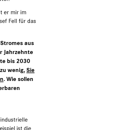
t er mir im
ef Fell für das
 Stromes aus
r Jahrzehnte
te bis 2030
 zu wenig,
Sie
in
. Wie sollen
uerbaren
industrielle
piel ist die