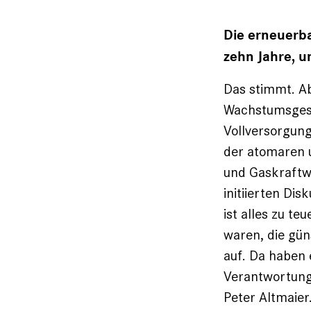
Die erneuerba
zehn Jahre, u
Das stimmt. Ab
Wachstumsgesc
Vollversorgung
der atomaren u
und Gaskraftwe
initiierten Di
ist alles zu te
waren, die gün
auf. Da haben 
Verantwortung 
Peter Altmaier