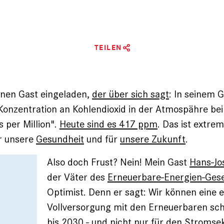
TEILEN
inen Gast eingeladen,
der über sich sagt
: In seinem G
 Konzentration an Kohlendioxid in der Atmospähre be
s per Million".
Heute sind es 417 ppm
. Das ist extrem
ür unsere
Gesundheit
und für
unsere Zukunft
.
Also doch Frust? Nein! Mein Gast
Hans-Jos
der Väter des
Erneuerbare-Energien-Ges
Optimist. Denn er sagt: Wir können eine e
Vollversorgung mit den Erneuerbaren sch
bis 2030 - und nicht nur für den Stromsek