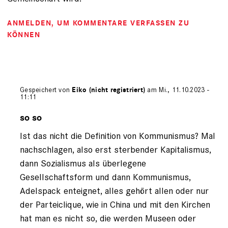
ANMELDEN
, UM KOMMENTARE VERFASSEN ZU
KÖNNEN
Gespeichert von
Eiko (nicht registriert)
am Mi., 11.10.2023 -
11:11
Antwort
auf
so so
von
Ist das nicht die Definition von Kommunismus? Mal
Horst
O.
nachschlagen, also erst sterbender Kapitalismus,
(nicht
dann Sozialismus als überlegene
registriert)
Gesellschaftsform und dann Kommunismus,
Adelspack enteignet, alles gehört allen oder nur
der Parteiclique, wie in China und mit den Kirchen
hat man es nicht so, die werden Museen oder