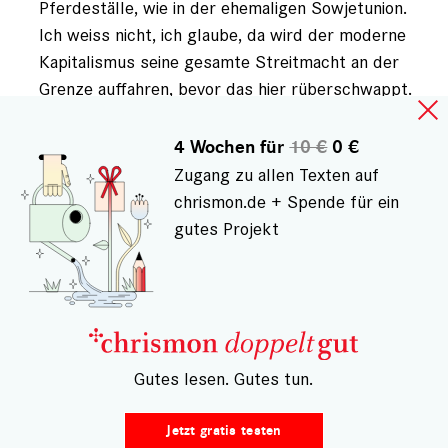
Pferdeställe, wie in der ehemaligen Sowjetunion.
Ich weiss nicht, ich glaube, da wird der moderne
Kapitalismus seine gesamte Streitmacht an der
Grenze auffahren, bevor das hier rüberschwappt.
Gab schon mal enteignete Kapitalisten und
mehrfach enteignetes Kapital in Deutschland, kam
4 Wochen für
10 €
0 €
nicht so gut an. Wollen wir heute nicht mehr, steht
Zugang zu allen Texten auf
irgendwo im Grundgesetz.
chrismon.de + Spende für ein
gutes Projekt
ANMELDEN
, UM KOMMENTARE VERFASSEN ZU
KÖNNEN
– Gutes lesen. Gutes tun.
Gespeichert von
Eiko (nicht registriert)
am Di., 10.10.2023 - 12:46
Unsichtbare Kirche
Jetzt gratis testen