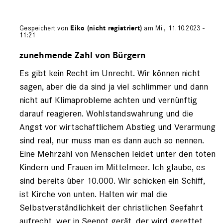
Gespeichert von
Eiko (nicht registriert)
am Mi., 11.10.2023 -
11:21
Antwort
auf
zunehmende Zahl von Bürgern
von
Es gibt kein Recht im Unrecht. Wir können nicht
Querdenker
(nicht
sagen, aber die da sind ja viel schlimmer und dann
registriert)
nicht auf Klimaprobleme achten und vernünftig
darauf reagieren. Wohlstandswahrung und die
Angst vor wirtschaftlichem Abstieg und Verarmung
sind real, nur muss man es dann auch so nennen.
Eine Mehrzahl von Menschen leidet unter den toten
Kindern und Frauen im Mittelmeer. Ich glaube, es
sind bereits über 10.000. Wir schicken ein Schiff,
ist Kirche von unten. Halten wir mal die
Selbstverständlichkeit der christlichen Seefahrt
aufrecht, wer in Seenot gerät, der wird gerettet,