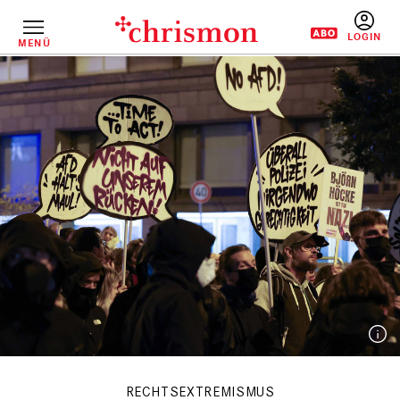
Direkt
zum
Inhalt
MENÜ
BENUTZERM
RECHTSEXTREMISMUS