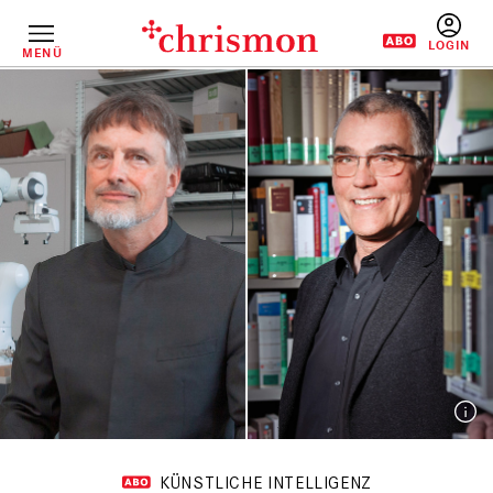
Direkt
zum
Inhalt
MENÜ
BENUTZERM
KÜNSTLICHE INTELLIGENZ