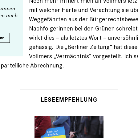
Noch mehr irritiert mich an Vollmers letz
olumnen
mit welcher Härte und Verachtung sie üb
nen auch
Weggefährten aus der Bürgerrechtsbewe
Nachfolgerinnen bei den Grünen schreibt
wirkt dies – als letztes Wort – unversöhnl
ren
gehässig. Die „Berliner Zeitung“ hat diese
Vollmers „Vermächtnis“ vorgestellt. Ich s
rparteiliche Abrechnung.
LESEEMPFEHLUNG