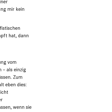
iner
ung mir kein
fistischen
mpft hat, dann
sung vom
– als einzig
müssen. Zum
lt eben dies:
icht
er
ssen, wenn sie