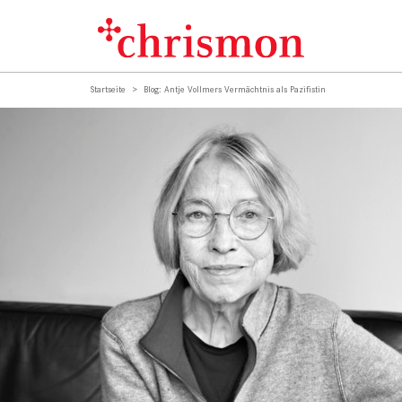
Startseite
Blog: Antje Vollmers Vermächtnis als Pazifistin