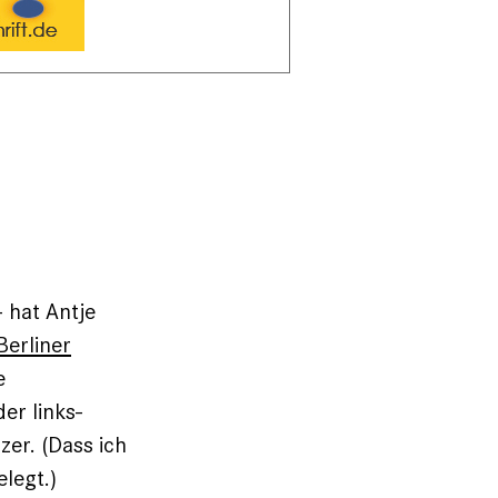
– hat Antje
Berliner
e
er links-
er. (Dass ich
legt.)