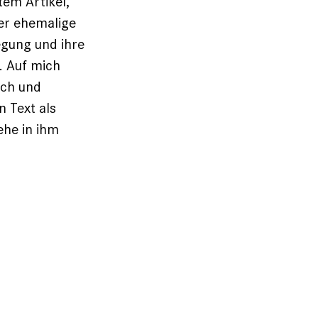
tem Artikel,
er ehemalige
gung und ihre
. Auf mich
ich und
n Text als
ehe in ihm