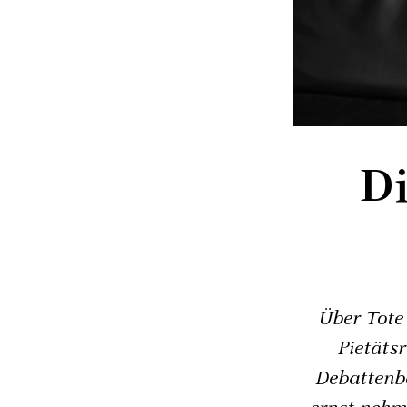
Di
Über Tote 
Pietäts
Debattenbe