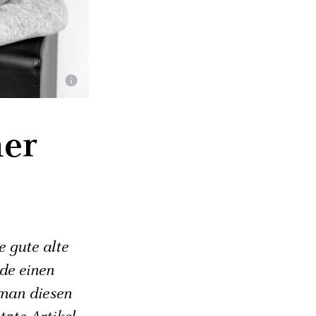
ner
e gute alte
de einen
 man diesen