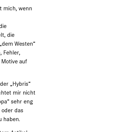
et mich, wenn
die
t, die
 „dem Westen“
 Fehler,
 Motive auf
 der „Hybris“
htet mir nicht
ropa“ sehr eng
n oder das
zu haben.