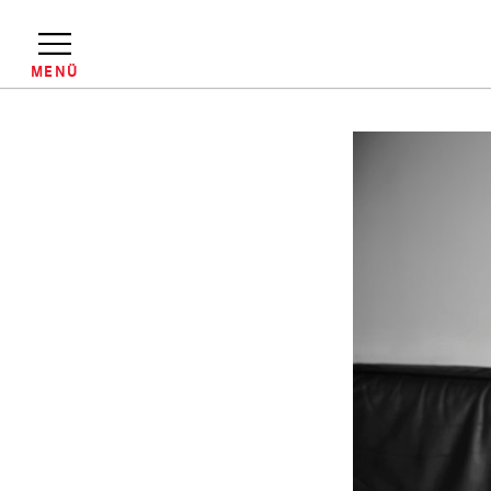
Direkt
zum
Inhalt
MENÜ
Pfadnavigation