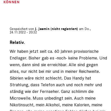
KÖNNEN
Gespeichert von
J. Jasmin (nicht registriert)
am Do.,
24.11.2022 - 20:32
Antwort
auf
Relativ.
von
Wir haben jetzt seit ca. 60 Jahren provisorische
bloch
(nicht
Endlager. Bisher gab es -noch- keine Probleme. Und
registriert)
wenn, dann sind sie erreichbar. Alle sind gegen
alles, nur nicht bei mir und in meiner Reichweite.
Sibirien wäre nicht schlecht. Das Handy hat
Strahlung, dass Telefon auch und noch mehr und
ständig wie der Fernseher. Ganz schlimm die
Microwelle. Muss unbedingt sein. Auch meine
Nikotinsucht, mein Alkohol, meine Kalorien, meine