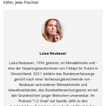
Käfer, jede Flechte!
Luisa
Neubauer
Dirk
Luisa Neubauer
von Nayhauß
Luisa Neubauer, 1996 geboren, ist Klima­aktivistin und ­
eine der Haupt­organisatorinnen von Fridays for Future in
Deutschland. 2021 erklärte das Bundesverfassungs­
gericht nach einer Verfassungs­beschwerde von ­
Neubauer und anderen Klimaaktivisten und
Umweltverbänden, das Bundes­klimaschutzgesetz sei mit
den Grundrechten junger Menschen ­unvereinbar. Ihr
Podcast "1,5 Grad" auf Spotify zählt zu den