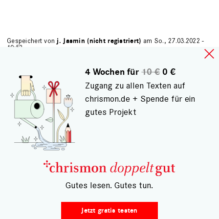
Gespeichert von
j. Jasmin (nicht registriert)
am So., 27.03.2022 -
10:52
Kernfrage
4 Wochen für
10 €
0 €
Zweifellos ist Hass ist schlecht. Ein grundsätzliche
Zugang zu allen Texten auf
Frage ist aber doch, mit welchem Argument Sie denen,
chrismon.de + Spende für ein
die zwar noch lange nicht die größten CO2-
gutes Projekt
Fußabdrücke haben, aber allein schon von ihrer Zahl
und ihrer noch zu erwartenden Vermehrung zu den
Hauptsündern zählen, auch nur einen bescheidenden
Teil unseres Wohlstandes vorenthalten wollen. Dabei
ist doch für das tägliche Wohl nicht entscheidend zu
– Gutes lesen. Gutes tun.
wissen, was realistisch zu erwarten ist, sondern was
die westliche Luxuswelt denen vorzeigt. Wenn die auch
Jetzt gratis testen
nur wenig oder gar nichts davon erreichen, wird das