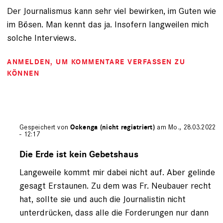
Der Journalismus kann sehr viel bewirken, im Guten wie
im Bösen. Man kennt das ja. Insofern langweilen mich
solche Interviews.
ANMELDEN
, UM KOMMENTARE VERFASSEN ZU
KÖNNEN
Gespeichert von
Ockenga (nicht registriert)
am Mo., 28.03.2022
- 12:17
Antwort
auf
Die Erde ist kein Gebetshaus
von
Langeweile kommt mir dabei nicht auf. Aber gelinde
G.L.
(nicht
gesagt Erstaunen. Zu dem was Fr. Neubauer recht
registriert)
hat, sollte sie und auch die Journalistin nicht
unterdrücken, dass alle die Forderungen nur dann