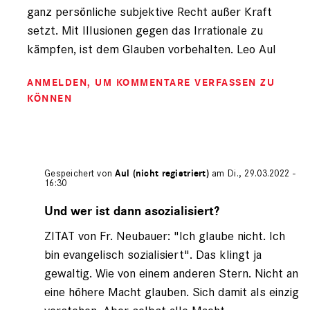
ganz persönliche subjektive Recht außer Kraft
setzt. Mit Illusionen gegen das Irrationale zu
kämpfen, ist dem Glauben vorbehalten. Leo Aul
ANMELDEN
, UM KOMMENTARE VERFASSEN ZU
KÖNNEN
Gespeichert von
Aul (nicht registriert)
am Di., 29.03.2022 -
16:30
Antwort
auf
Und wer ist dann asozialisiert?
von
ZITAT von Fr. Neubauer: "Ich glaube nicht. Ich
Aul
(nicht
bin evangelisch sozialisiert". Das klingt ja
registriert)
gewaltig. Wie von einem anderen Stern. Nicht an
eine höhere Macht glauben. Sich damit als einzig