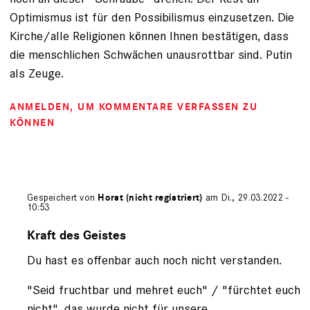
Optimismus ist für den Possibilismus einzusetzen. Die
Kirche/alle Religionen können Ihnen bestätigen, dass
die menschlichen Schwächen unausrottbar sind. Putin
als Zeuge.
ANMELDEN
, UM KOMMENTARE VERFASSEN ZU
KÖNNEN
Gespeichert von
Horst (nicht registriert)
am Di., 29.03.2022 -
10:53
Antwort
auf
Kraft des Geistes
von
Du hast es offenbar auch noch nicht verstanden.
Aul
(nicht
registriert)
"Seid fruchtbar und mehret euch" / "fürchtet euch
nicht", das wurde nicht für unsere