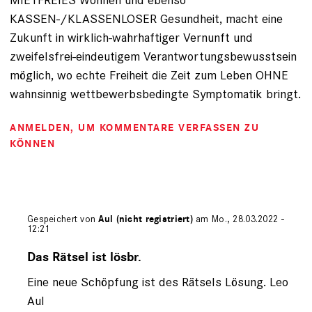
KASSEN-/KLASSENLOSER Gesundheit, macht eine
Zukunft in wirklich-wahrhaftiger Vernunft und
zweifelsfrei-eindeutigem Verantwortungsbewusstsein
möglich, wo echte Freiheit die Zeit zum Leben OHNE
wahnsinnig wettbewerbsbedingte Symptomatik bringt.
ANMELDEN
, UM KOMMENTARE VERFASSEN ZU
KÖNNEN
Gespeichert von
Aul (nicht registriert)
am Mo., 28.03.2022 -
12:21
Antwort
auf
Das Rätsel ist lösbr.
von
Eine neue Schöpfung ist des Rätsels Lösung. Leo
Horst
(nicht
Aul
registriert)