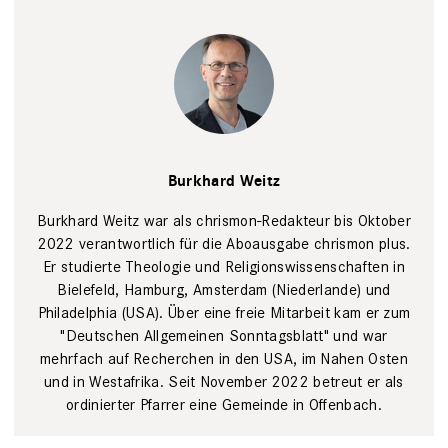
Portrait
Burkhard
Burkhard Weitz
Weitz,
verantwortlicher
Redakteur für
Burkhard Weitz war als chrismon-Redakteur bis Oktober
chrismon
2022 verantwortlich für die Aboausgabe chrismon plus.
plus
Lena
Er studierte Theologie und Religionswissenschaften in
Uphoff
Bielefeld, Hamburg, Amsterdam (Niederlande) und
Philadelphia (USA). Über eine freie Mitarbeit kam er zum
"Deutschen Allgemeinen Sonntagsblatt" und war
mehrfach auf Recherchen in den USA, im Nahen Osten
und in Westafrika. Seit November 2022 betreut er als
ordinierter Pfarrer eine Gemeinde in Offenbach.