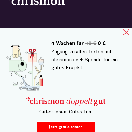
NEWSLETTER
4 Wochen für
10 €
0 €
PODCAST
Zugang zu allen Texten auf
WEBINAR
chrismon.de + Spende für ein
gutes Projekt
ZUM WOCHENENDE
KOLUMNEN ABONNIEREN
DIGITALABO DOPPELTGUT
CHRISMON PLUS MAGAZIN
– Gutes lesen. Gutes tun.
E-PAPER
Jetzt gratis testen