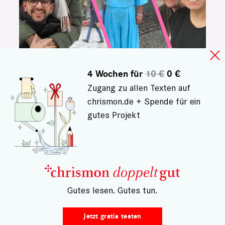
4 Wochen für
10 €
0 €
PAARE MIT ALTERSUNTERSCHIED
Zugang zu allen Texten auf
Wie klappt es mit der
chrismon.de + Spende für ein
Liebe, wenn einer viel
gutes Projekt
älter ist?
Ali, Cordula und Chris haben sich
in wesentlich ältere Menschen
verliebt. Was macht ihre
– Gutes lesen. Gutes tun.
Beziehungen besonders? Und wie
gehen sie mit Ablehnung um?
Jetzt gratis testen
Max Wochinger
9