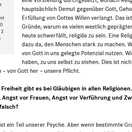
eine Vorstellung durchgesetzt, wonach Reli
s
hauptsächlich Demut gegenüber Gott, Geho
Erfüllung von Gottes Willen verlangt. Das ist
mmt
00
Gründe, warum es vielen westlich geprägt
12
heute schwerfällt, religiös zu sein. Eine Reli­
n
dazu da, den Menschen stark zu machen. Wi
von Gott in uns gelegte Potenzial nutzen. Wi
haben, zu uns selbst zu stehen. Dies ist nic
 – von Gott her – unsere Pflicht.
Freiheit gibt es bei Gläubigen in allen Religionen
 Angst vor Frauen, Angst vor Verführung und Zw
falsch?
ist ein Teil unserer Psyche. Aber wenn bestimmte Gr