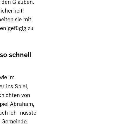
e den Glauben.
icherheit!
eiten sie mit
en gefügig zu
so schnell
wie im
r ins Spiel,
chichten von
piel Abraham,
uch ich musste
he Gemeinde