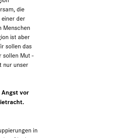
gion
rsam, die
 einer der
en Menschen
gion ist aber
r sollen das
r sollen Mut ­
ht nur unser
. Angst vor
ietracht.
uppierungen in