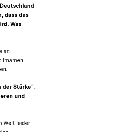
n Deutschland
n, dass das
ird. Was
e an
ht Imamen
en.
n der Stärke".
ieren und
n Welt leider