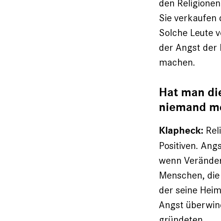
den Religionen
Sie verkaufen 
Solche Leute v
der Angst der 
machen.
Hat man di
niemand m
Reli
Klapheck:
Positiven. Angs
wenn Veränderu
Menschen, die
der seine Hei
Angst überwind
gründeten.