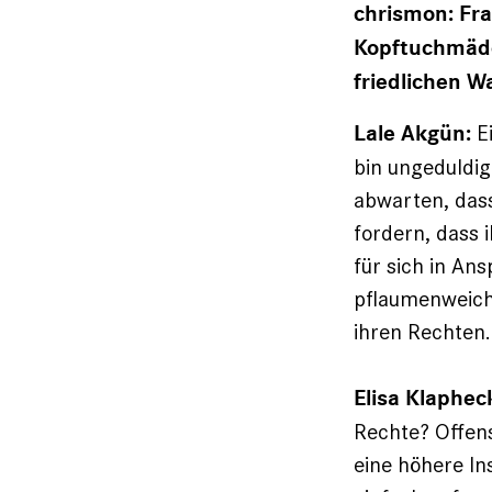
chrismon: Fra
Kopftuchmädc
friedlichen W
Ei
Lale Akgün:
bin ungeduldig
abwarten, das
fordern, dass 
für sich in An
pflaumenweich 
ihren Rechten.
Elisa Klaphec
Rechte? Offens
eine höhere In