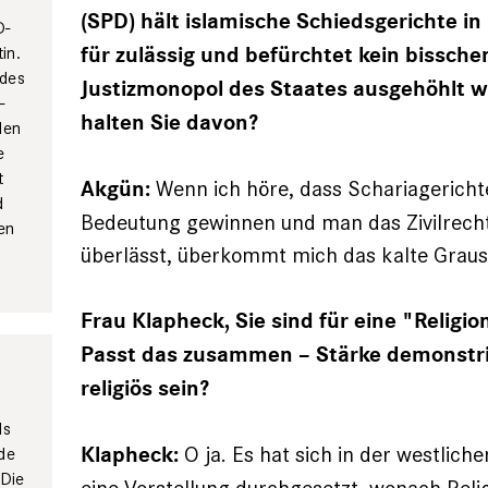
(SPD) hält islamische Schiedsgerichte i
D-
für zulässig und befürchtet kein bissche
in.
ndes
Justizmonopol des Staates ausgehöhlt w
-
halten Sie davon?
den
e
t
Wenn ich höre, dass Schariagericht
Akgün:
d
Bedeutung ge­winnen und man das Zivilrec
en
überlässt, überkommt mich das kalte Graus
Frau Klapheck, Sie sind für eine "Religio
Passt das zusammen – Stärke demonstr
religiös sein?
ls
O ja. Es hat sich in der westliche
Klapheck:
nde
 Die