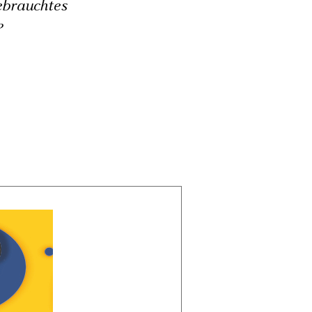
ebrauchtes
?