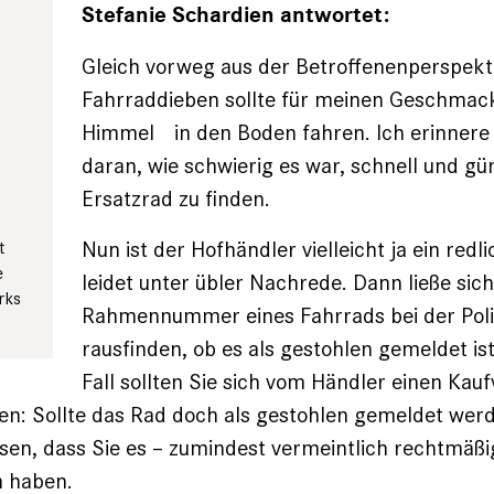
Stefanie Schardien antwortet:
Gleich vorweg aus der Betroffe­nenperspekt
Fahrraddieben sollte für meinen Geschmack
Himmel in den Boden fahren. Ich erinnere
daran, wie schwierig es war, schnell und gün
Ersatzrad zu finden.
Nun ist der Hofhändler vielleicht ja ein red
t
e
leidet unter übler Nachrede. Dann ließe sich
rks
Rahmennummer eines Fahrrads bei der Poliz
rausfinden, ob es als gestohlen ­gemeldet is
Fall sollten Sie sich vom Händler ­einen Kau
ssen: Sollte das Rad doch als gestohlen gemeldet we
sen, dass Sie es – zumindest vermeint­lich rechtmäßi
n haben.