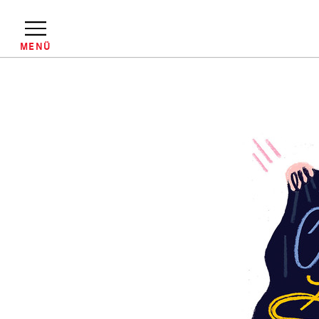
Direkt
zum
Inhalt
MENÜ
Pfadnavigation