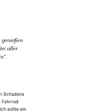
 genießen
ei aller
n“.
en Schadens
s Fahrrad
ch sollte ein