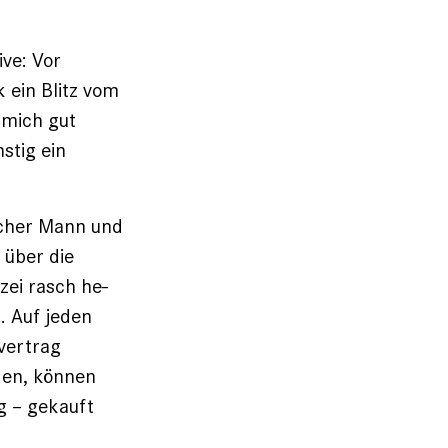
ive: Vor
 ein Blitz vom
 mich gut
stig ein
licher Mann und
 über die
ei rasch ­he­
t. Auf jeden
fvertrag
rden, können
g – gekauft