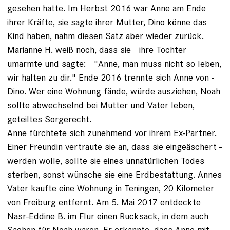
ge­sehen hatte. Im Herbst 2016 war Anne am Ende
ihrer ­Kräfte, sie sagte ihrer Mutter, ­Dino könne das
Kind haben, nahm diesen Satz aber wieder zurück.
Marianne H. weiß noch, dass sie ihre Tochter
umarmte und sagte: "Anne, man muss nicht so ­leben,
wir halten zu dir." ­Ende 2016 trennte sich Anne von ­
Dino. Wer eine Wohnung fände, ­würde ausziehen, Noah
sollte abwechselnd bei Mutter und ­Vater leben,
geteiltes Sorge­recht.
Anne fürchtete sich zu­nehmend vor ihrem Ex-­Partner.
Einer Freundin vertraute sie an, dass sie eingeäschert ­
werden wolle, sollte sie eines un­natürlichen Todes
sterben, sonst wünsche sie eine Erd­bestattung. Annes
Vater kaufte eine Wohnung in Teningen, 20 Kilometer
von Freiburg entfernt. Am 5. Mai 2017 entdeckte
Nasr-Eddine B. im Flur einen Rucksack, in dem auch
Sachen für Noah waren. Er erkannte, dass Anne mit