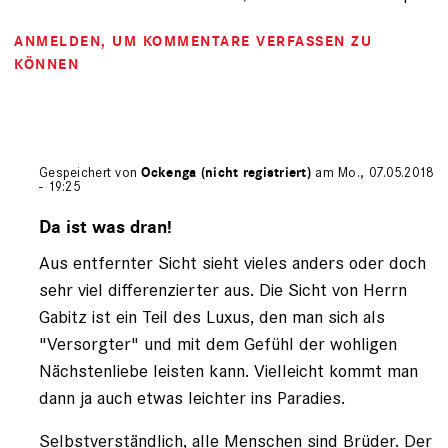
ANMELDEN
, UM KOMMENTARE VERFASSEN ZU
KÖNNEN
Gespeichert von
Ockenga (nicht registriert)
am Mo., 07.05.2018
- 19:25
Antwort
auf
Da ist was dran!
von
Aus entfernter Sicht sieht vieles anders oder doch
Romanovich
(nicht
sehr viel differenzierter aus. Die Sicht von Herrn
registriert)
Gabitz ist ein Teil des Luxus, den man sich als
"Versorgter" und mit dem Gefühl der wohligen
Nächstenliebe leisten kann. Vielleicht kommt man
dann ja auch etwas leichter ins Paradies.
Selbstverständlich, alle Menschen sind Brüder. Der