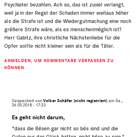
Psychiater bezahlen. Ach so, das ist zuviel verlangt,
weil ja in der Regel der Schaden immer weitaus höher
als die Strafe ist und die Wiedergutmachung eine noch
größere Strafe wäre, als es menschenmöglich ist?
Herr Gabitz, ihre christliche Nächstenliebe für die
Opfer sollte nicht kleiner sein als für die Täter.
ANMELDEN
, UM KOMMENTARE VERFASSEN ZU
KÖNNEN
Gespeichert von
Volker Schäfer (nicht registriert)
am Sa.,
26.05.2018 - 17:33
Antwort
auf
Es geht nicht darum,
von
"dass die Bösen gar nicht so bös sind und die
Ockenga
(nicht
Guten nur das Glück hatten, nicht böse zu sein."