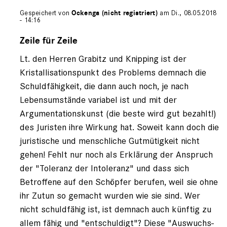
Gespeichert von
Ockenga (nicht registriert)
am Di., 08.05.2018
- 14:16
Antwort
auf
Zeile für Zeile
von
Lt. den Herren Grabitz und Knipping ist der
Andreas
Knipping
Kristallisationspunkt des Problems demnach die
(nicht
Schuldfähigkeit, die dann auch noch, je nach
registriert)
Lebensumstände variabel ist und mit der
Argumentationskunst (die beste wird gut bezahlt!)
des Juristen ihre Wirkung hat. Soweit kann doch die
juristische und menschliche Gutmütigkeit nicht
gehen! Fehlt nur noch als Erklärung der Anspruch
der "Toleranz der Intoleranz" und dass sich
Betroffene auf den Schöpfer berufen, weil sie ohne
ihr Zutun so gemacht wurden wie sie sind. Wer
nicht schuldfähig ist, ist demnach auch künftig zu
allem fähig und "entschuldigt"? Diese "Auswuchs-