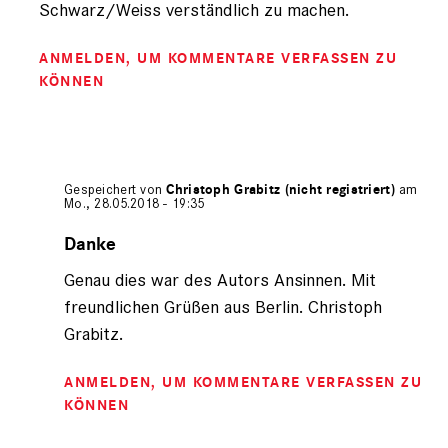
Schwarz/Weiss verständlich zu machen.
ANMELDEN
, UM KOMMENTARE VERFASSEN ZU
KÖNNEN
Gespeichert von
Christoph Grabitz (nicht registriert)
am
Mo., 28.05.2018 - 19:35
Antwort
auf
Danke
von
Genau dies war des Autors Ansinnen. Mit
Volker
Schäfer
freundlichen Grüßen aus Berlin. Christoph
(nicht
Grabitz.
registriert)
ANMELDEN
, UM KOMMENTARE VERFASSEN ZU
KÖNNEN