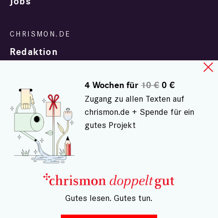
Jobs
Redaktion
4 Wochen für
10 €
0 €
Zugang zu allen Texten auf
chrismon.de + Spende für ein
gutes Projekt
In Zusammenarbeit mit
evangelisch.de
© chrismon.de 2001 - 2026
Alle Rechte vorbehalten.
– Gutes lesen. Gutes tun.