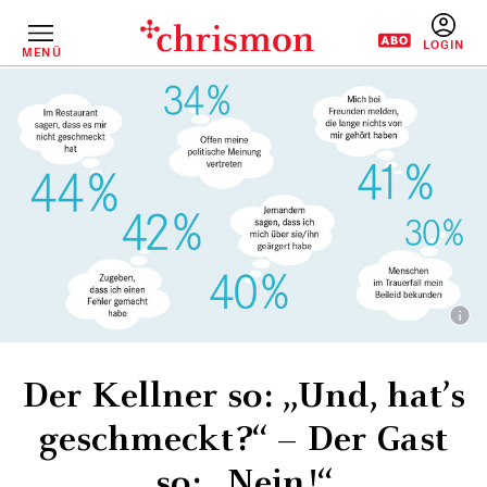
Direkt
zum
Inhalt
MENÜ
BENUTZERM
Der Kellner so: „Und, hat’s
geschmeckt?“ – Der Gast
so: „Nein!“