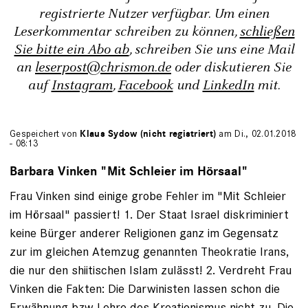
registrierte Nutzer verfügbar. Um einen
Leserkommentar schreiben zu können,
schließen
Sie bitte ein Abo ab
, schreiben Sie uns eine Mail
an
leserpost@chrismon.de
oder diskutieren Sie
auf
Instagram
,
Facebook
und
LinkedIn
mit.
Gespeichert von
Klaus Sydow (nicht registriert)
am Di., 02.01.2018
- 08:13
Barbara Vinken "Mit Schleier im Hörsaal"
Frau Vinken sind einige grobe Fehler im "Mit Schleier
im Hörsaal" passiert! 1. Der Staat Israel diskriminiert
keine Bürger anderer Religionen ganz im Gegensatz
zur im gleichen Atemzug genannten Theokratie Irans,
die nur den shiitischen Islam zulässt! 2. Verdreht Frau
Vinken die Fakten: Die Darwinisten lassen schon die
Erwähnung bzw Lehre des Kreationismus nicht zu. Die