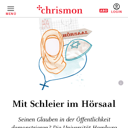
Direkt
zum
Inhalt
MENÜ
BENUTZERM
Mit Schleier im Hörsaal
Seinen Glauben in der Öffentlichkeit