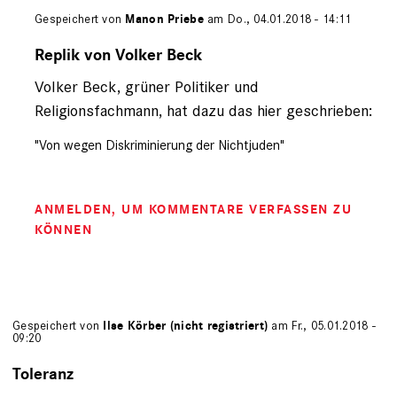
Gespeichert von
Manon Priebe
am Do., 04.01.2018 - 14:11
Antwort
auf
Replik von Volker Beck
von
Volker Beck, grüner Politiker und
L.
Sanders
Religionsfachmann, hat dazu das hier geschrieben:
(nicht
registriert)
"Von wegen Diskriminierung der Nichtjuden"
ANMELDEN
, UM KOMMENTARE VERFASSEN ZU
KÖNNEN
Gespeichert von
Ilse Körber (nicht registriert)
am Fr., 05.01.2018 -
09:20
Toleranz