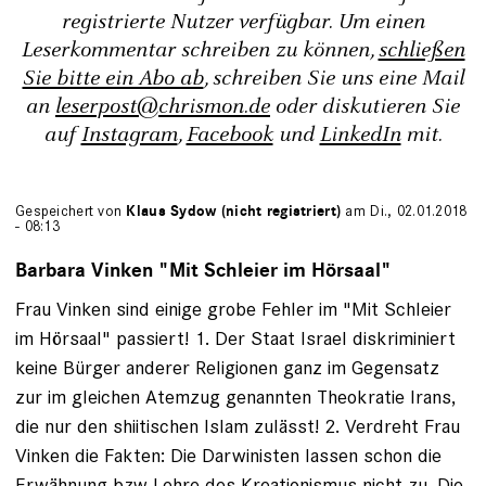
registrierte Nutzer verfügbar. Um einen
Leserkommentar schreiben zu können,
schließen
Sie bitte ein Abo ab
, schreiben Sie uns eine Mail
an
leserpost@chrismon.de
oder diskutieren Sie
auf
Instagram
,
Facebook
und
LinkedIn
mit.
Gespeichert von
Klaus Sydow (nicht registriert)
am Di., 02.01.2018
- 08:13
Barbara Vinken "Mit Schleier im Hörsaal"
Frau Vinken sind einige grobe Fehler im "Mit Schleier
im Hörsaal" passiert! 1. Der Staat Israel diskriminiert
keine Bürger anderer Religionen ganz im Gegensatz
zur im gleichen Atemzug genannten Theokratie Irans,
die nur den shiitischen Islam zulässt! 2. Verdreht Frau
Vinken die Fakten: Die Darwinisten lassen schon die
Erwähnung bzw Lehre des Kreationismus nicht zu. Die