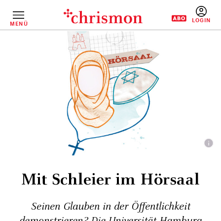
Direkt
zum
Inhalt
MENÜ
BENUTZERM
Mit Schleier im Hörsaal
Seinen Glauben in der Öffentlichkeit