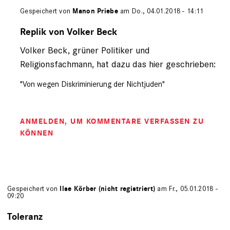
Gespeichert von
Manon Priebe
am Do., 04.01.2018 - 14:11
Antwort
auf
Replik von Volker Beck
von
Volker Beck, grüner Politiker und
L.
Sanders
Religionsfachmann, hat dazu das hier geschrieben:
(nicht
registriert)
"Von wegen Diskriminierung der Nichtjuden"
ANMELDEN
, UM KOMMENTARE VERFASSEN ZU
KÖNNEN
Gespeichert von
Ilse Körber (nicht registriert)
am Fr., 05.01.2018 -
09:20
Toleranz