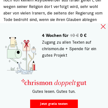
wegen seiner Religion dort verfolgt wird, sehr wohl
aber von vielen Iranern, die seitens der Regierung vom
Tode bedroht sind, wenn sie ihren Glauben ablegen
oder ändern wollen.
Eine solche undifferenzierte Gleichstellung ist für mich
4 Wochen für
10 €
0 €
nicht akzeptabel und scheint einer antiisraelischen
Zugang zu allen Texten auf
Haltung der Autorin entwachsen zu sein.
chrismon.de + Spende für ein
Außerdem leben wir in Deutschland auch in einer
gutes Projekt
Gesellschaft, die eine Religion nämlich die christliche
z.B. durch die Kirchensteuer privilegiert und sie wollen
ja wohl nicht behaupten, dass das gleichzeitig
bedeutet andere Religionen zu diskriminieren.
ANMELDEN
, UM KOMMENTARE VERFASSEN ZU
– Gutes lesen. Gutes tun.
KÖNNEN
Jetzt gratis testen