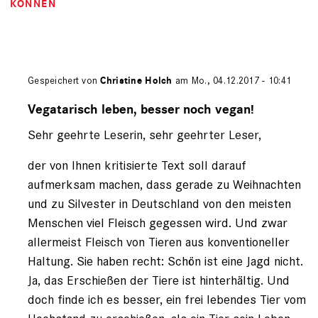
KÖNNEN
Gespeichert von
Christine Holch
am Mo., 04.12.2017 - 10:41
Antwort
auf
Vegatarisch leben, besser noch vegan!
von
Sehr geehrte Leserin, sehr geehrter Leser,
Andreas
und
M…
der von Ihnen kritisierte Text soll darauf
(nicht
aufmerksam machen, dass gerade zu Weihnachten
registriert)
und zu Silvester in Deutschland von den meisten
Menschen viel Fleisch gegessen wird. Und zwar
allermeist Fleisch von Tieren aus konventioneller
Haltung. Sie haben recht: Schön ist eine Jagd nicht.
Ja, das Erschießen der Tiere ist hinterhältig. Und
doch finde ich es besser, ein frei lebendes Tier vom