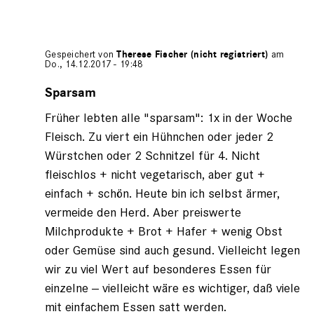
Gespeichert von
Therese Fischer (nicht registriert)
am
Do., 14.12.2017 - 19:48
Antwort
auf
Sparsam
von
Früher lebten alle "sparsam": 1x in der Woche
Christine
Holch
Fleisch. Zu viert ein Hühnchen oder jeder 2
Würstchen oder 2 Schnitzel für 4. Nicht
fleischlos + nicht vegetarisch, aber gut +
einfach + schön. Heute bin ich selbst ärmer,
vermeide den Herd. Aber preiswerte
Milchprodukte + Brot + Hafer + wenig Obst
oder Gemüse sind auch gesund. Vielleicht legen
wir zu viel Wert auf besonderes Essen für
einzelne -- vielleicht wäre es wichtiger, daß viele
mit einfachem Essen satt werden.