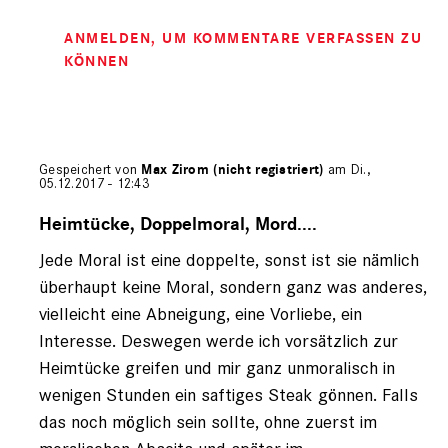
ANMELDEN
, UM KOMMENTARE VERFASSEN ZU
KÖNNEN
Gespeichert von
Max Zirom (nicht registriert)
am Di.,
05.12.2017 - 12:43
Antwort
auf
Heimtücke, Doppelmoral, Mord....
von
Jede Moral ist eine doppelte, sonst ist sie nämlich
Andreas
und
überhaupt keine Moral, sondern ganz was anderes,
M…
vielleicht eine Abneigung, eine Vorliebe, ein
(nicht
Interesse. Deswegen werde ich vorsätzlich zur
registriert)
Heimtücke greifen und mir ganz unmoralisch in
wenigen Stunden ein saftiges Steak gönnen. Falls
das noch möglich sein sollte, ohne zuerst im