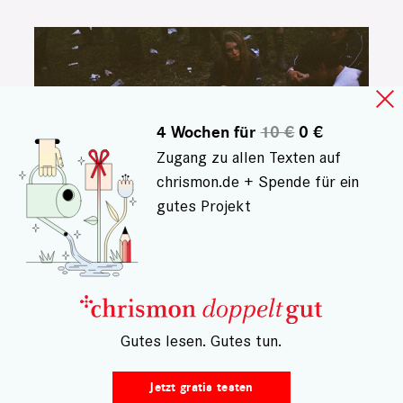
4 Wochen für
10 €
0 €
Zugang zu allen Texten auf
chrismon.de + Spende für ein
gutes Projekt
GEMEINSAM DURCHS LEBEN
– Gutes lesen. Gutes tun.
Wie können wir für
immer Freunde bleiben?
Jetzt gratis testen