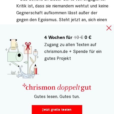
Kritik ist, dass sie niemandem wehtut und keine
Gegnerschaft aufkommen lässt außer der
gegen den Egoismus. Steht jetzt an, sich einen
Hartz-IV-Empfänger oder einen Normalverdiener
oder einen Unternehmer vorzuknöpfen? Denen
4 Wochen für
10 €
0 €
ihren jeweiligen Egoismus vorzuwerfen? Den
Zugang zu allen Texten auf
einen beim sich Einteilen, den anderen beim Geld
chrismon.de + Spende für ein
scheffeln? Nein, das wäre ganz verfehlt, das
gutes Projekt
gehört in die Individualethik. Geht es also
vielleicht darum, das von uns allen geliebte
System namens soziale Marktwirtschaft
gedanklich zu sezieren? Nein, das schon
zweimal nicht, das sind streng von der
Egoismuskritik zu unterscheidende
– Gutes lesen. Gutes tun.
Systemfragen.
-- Da lacht das Herz, wenn alles getrennt wird,
Jetzt gratis testen