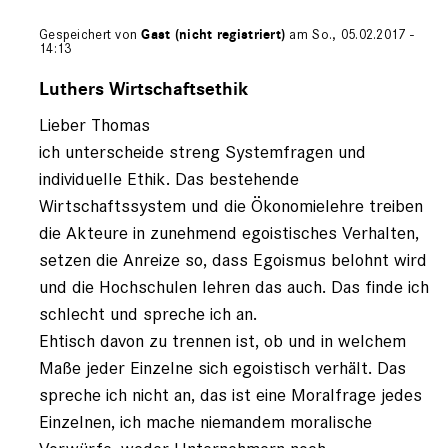
Gespeichert von
Gast (nicht registriert)
am So., 05.02.2017 -
14:13
Antwort
auf
Luthers Wirtschaftsethik
von
Lieber Thomas
Gast
(nicht
ich unterscheide streng Systemfragen und
registriert)
individuelle Ethik. Das bestehende
Wirtschaftssystem und die Ökonomielehre treiben
die Akteure in zunehmend egoistisches Verhalten,
setzen die Anreize so, dass Egoismus belohnt wird
und die Hochschulen lehren das auch. Das finde ich
schlecht und spreche ich an.
Ehtisch davon zu trennen ist, ob und in welchem
Maße jeder Einzelne sich egoistisch verhält. Das
spreche ich nicht an, das ist eine Moralfrage jedes
Einzelnen, ich mache niemandem moralische