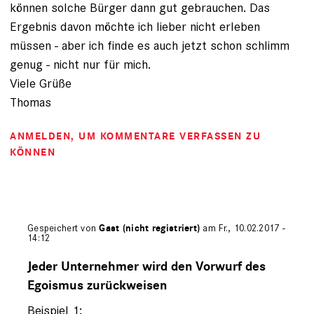
können solche Bürger dann gut gebrauchen. Das
Ergebnis davon möchte ich lieber nicht erleben
müssen - aber ich finde es auch jetzt schon schlimm
genug - nicht nur für mich.
Viele Grüße
Thomas
ANMELDEN
, UM KOMMENTARE VERFASSEN ZU
KÖNNEN
Gespeichert von
Gast (nicht registriert)
am Fr., 10.02.2017 -
14:12
Antwort
auf
Jeder Unternehmer wird den Vorwurf des
von
Egoismus zurückweisen
Gast
(nicht
Beispiel 1: