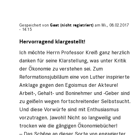
Gespeichert von
Gast (nicht registriert)
am Mi., 08.02.2017
- 14:15
Antwort
auf
Hervorragend klargestellt!
von
Ich möchte Herrn Professor Kreiß ganz herzlich
Gast
(nicht
danken für seine Klarstellung, was unter Kritik
registriert)
der Ökonomie zu verstehen sei. Zum
Reformationsjubiläum eine von Luther inspirierte
Anklage gegen den Egoismus der Akteure!
Arbeit-, Gehalt- und Boninehmer und -Geber sind
zu geißeln wegen fortschreitender Selbstsucht.
Und diese Vorwürfe sind mit Enthusiasmus
vorzutragen. Jawohl! Nicht so langweilig und
trocken wie die gängigen Ökonomiebücher!
-- Das Schöne an dieser Sorte von engagierter