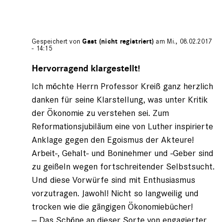
Gespeichert von
Gast (nicht registriert)
am Mi., 08.02.2017
- 14:15
Antwort
auf
Hervorragend klargestellt!
von
Ich möchte Herrn Professor Kreiß ganz herzlich
Gast
(nicht
danken für seine Klarstellung, was unter Kritik
registriert)
der Ökonomie zu verstehen sei. Zum
Reformationsjubiläum eine von Luther inspirierte
Anklage gegen den Egoismus der Akteure!
Arbeit-, Gehalt- und Boninehmer und -Geber sind
zu geißeln wegen fortschreitender Selbstsucht.
Und diese Vorwürfe sind mit Enthusiasmus
vorzutragen. Jawohl! Nicht so langweilig und
trocken wie die gängigen Ökonomiebücher!
-- Das Schöne an dieser Sorte von engagierter